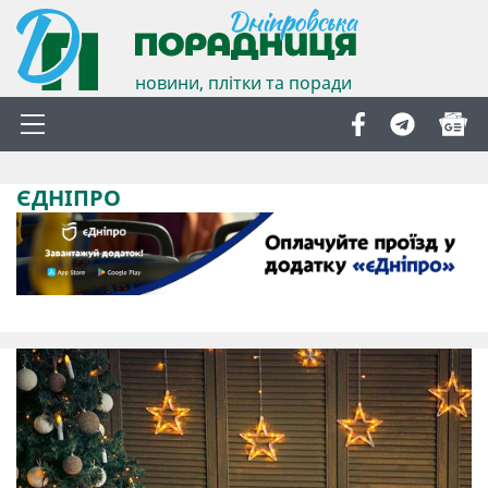
новини, плітки та поради
ЄДНІПРО