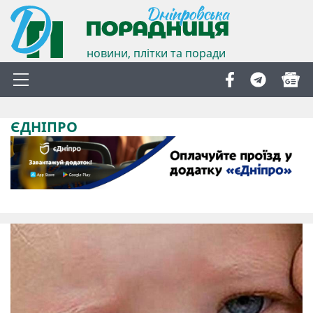
новини, плітки та поради
ЄДНІПРО