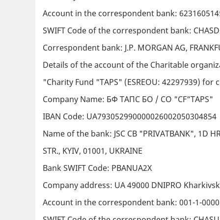
Account in the correspondent bank: 623160514
SWIFT Code of the correspondent bank: CHASD
Correspondent bank: J.P. MORGAN AG, FRAN
Details of the account of the Charitable organiz
"Charity Fund "TAPS" (ESREOU: 42297939) for c
Company Name: БФ TAПC БО / CO "CF"TAPS"
IBAN Code: UA793052990000026002050304854
Name of the bank: JSC CB "PRIVATBANK", 1D
STR., KYIV, 01001, UKRAINE
Bank SWIFT Code: PBANUA2X
Company address: UA 49000 DNIPRO Kharkivsk
Account in the correspondent bank: 001-1-000
SWIFT Code of the correspondent bank: CHAS