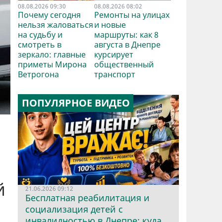
08.08.2026 09:30
08.08.2026 08:02
Почему сегодня
Ремонты на улицах
нельзя жаловаться
и новые
на судьбу и
маршруты: как 8
смотреть в
августа в Днепре
зеркало: главные
курсирует
приметы Мирона
общественный
Ветрогона
транспорт
ПОПУЛЯРНОЕ ВИДЕО
й
21.06.2026 09:12
Бесплатная реабилитация и
ь
социализация детей с
инвалидностью в Днепре: куда