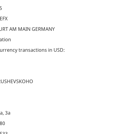
5
EFX
KFURT AM MAIN GERMANY
ation
urrency transactions in USD:
 HRUSHEVSKOHO
a, 3a
080
US33