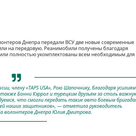
лонтеров Днепра передали ВСУ две новые современные
или на передовую. Реанимобили получены благодаря
мобили полностью укомплектованы всем необходимым для
ии, члену «TAPS USA», Рою Шапочнику, благодаря усилиям
А также Бонни Кэррол и турецким друзьям за столь важну
дуемся, что смогли передать такие авто боевым бригада
ней наших защитников», — отметила руководитель
а волонтеров Днепра Юлия Дмитрова.