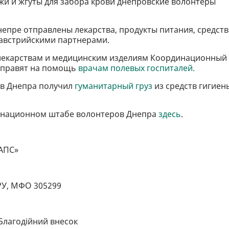
и и жгуты для забора крови днепровские волонтеры
непре отправлены лекарства, продукты питания, средств
 австрийскими партнерами.
екарствам и медицинским изделиям Координационный
отправят на помощь
врачам полевых госпиталей.
ов Днепра получил
гуманитарный груз
из средств гигиен
динационном штабе волонтеров Днепра
здесь
.
ТАПС»
РУ, МФО 305299
Благодійний внесок