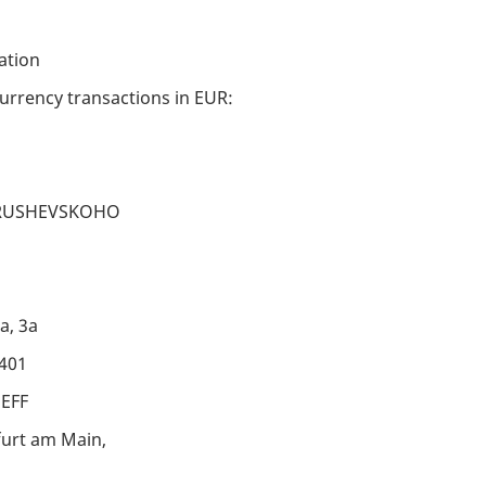
ation
urrency transactions in EUR:
 HRUSHEVSKOHO
a, 3a
0401
DEFF
urt am Main,