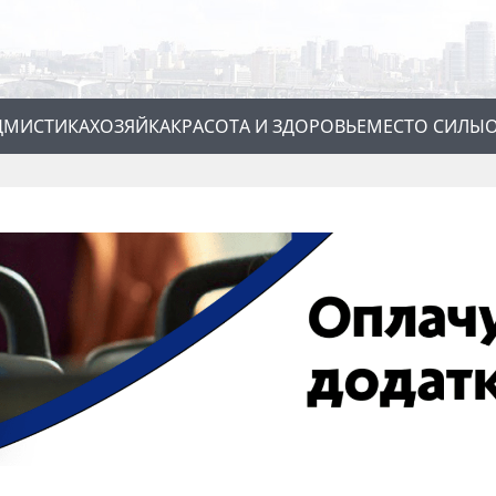
Д
МИСТИКА
ХОЗЯЙКА
КРАСОТА И ЗДОРОВЬЕ
МЕСТО СИЛЫ
О