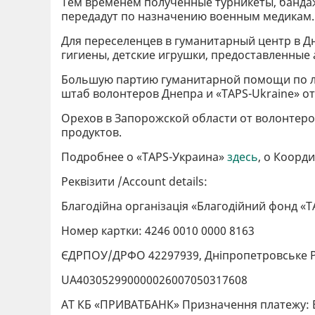
Тем временем полученные турникеты, бандаж
передадут по назначению военным медикам.
Для переселенцев в гуманитарный центр в Д
гигиены, детские игрушки, предоставленные
Большую партию гуманитарной помощи по л
штаб волонтеров Днепра и «TAPS-Ukraine» 
Орехов в Запорожской области от волонтер
продуктов.
Подробнее о «TAPS-Украина»
здесь
, о Коор
Реквізити /Account details:
Благодійна організація «Благодійний фонд «
Номер картки: 4246 0010 0000 8163
ЄДРПОУ/ДРФО 42297939, Дніпропетровське 
UA403052990000026007050317608
АТ КБ «ПРИВАТБАНК» Призначення платежу: 