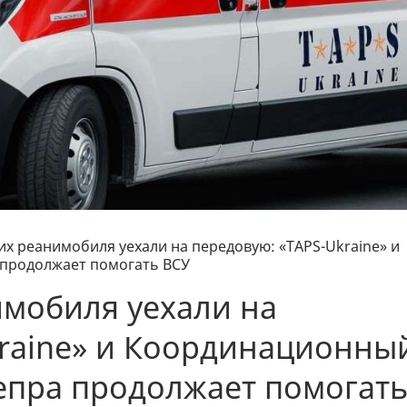
их реанимобиля уехали на передовую: «TAPS-Ukraine» и
продолжает помогать ВСУ
имобиля уехали на
kraine» и Координационны
епра продолжает помогат