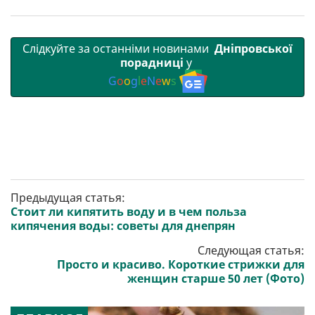
Слідкуйте за останніми новинами
Дніпровської
порадниці
у
G
o
o
g
l
e
N
e
w
s
Предыдущая статья:
Стоит ли кипятить воду и в чем польза
кипячения воды: советы для днепрян
Следующая статья:
Просто и красиво. Короткие стрижки для
женщин старше 50 лет (Фото)