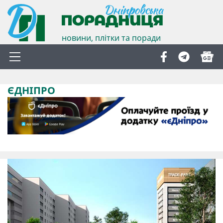
новини, плітки та поради
ЄДНІПРО