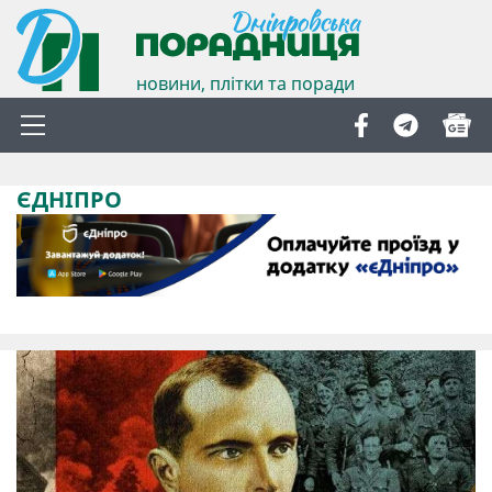
новини, плітки та поради
ЄДНІПРО