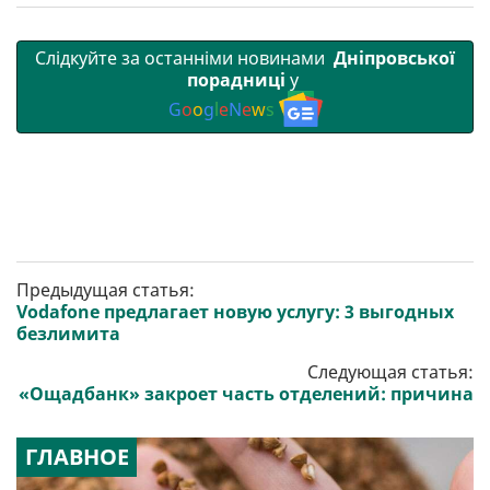
и
k
m
p
Слідкуйте за останніми новинами
Дніпровської
порадниці
у
G
o
o
g
l
e
N
e
w
s
Предыдущая статья:
Vodafone предлагает новую услугу: 3 выгодных
безлимита
Следующая статья:
«Ощадбанк» закроет часть отделений: причина
ГЛАВНОЕ