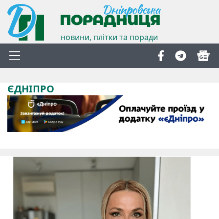
новини, плітки та поради
ЄДНІПРО