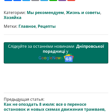
ш
c
i
a
l
a
b
a
и
e
t
i
e
t
e
i
р
b
t
l
g
s
r
l
Категории:
Мы рекомендуем
,
Жизнь и советы
,
и
o
e
r
A
Хозяйка
т
o
r
a
p
и
k
m
p
Метки:
Главное
,
Рецепты
Слідкуйте за останніми новинами
Дніпровської
порадниці
у
G
o
o
g
l
e
N
e
w
s
Предыдущая статья:
Как не опоздать 8 июля: все о переносе
остановок и новых схемах движения трамваев,