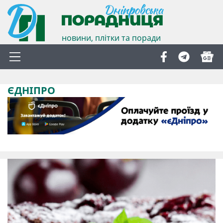
новини, плітки та поради
ЄДНІПРО