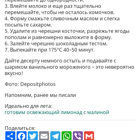
3. Влейте молоко и еще раз тщательно
перемешайте, чтобы не осталось комочков.
4. Форму смажьте сливочным маслом и слегка
посыпьте сахаром.
5. Удалите из черешни косточки, разрежьте ягоды
пополам и равномерно выложите в форму.
6. Залейте черешню шоколадным тестом.
7. Выпекайте при 175°C 40–50 минут.
Дайте десерту немного остыть и подавайте с
шариком ванильного мороженого – это невероятно
вкусно!
Фото: Depositphotos
Напомним, ранее мы писали
Идеально для лета:
готовим освежающий лимонад с малиной
Поделиться:
П
F
T
E
T
W
V
G
о
a
w
m
e
h
i
m