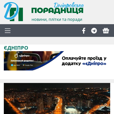
новини, плітки та поради
ЄДНІПРО