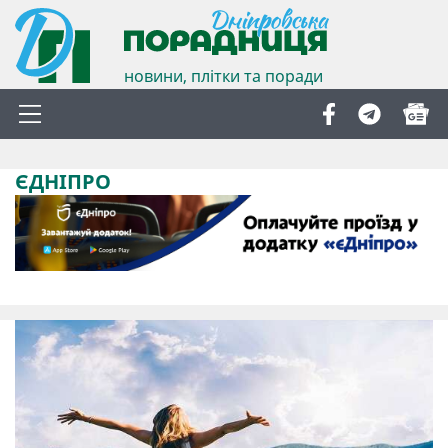
новини, плітки та поради
ЄДНІПРО