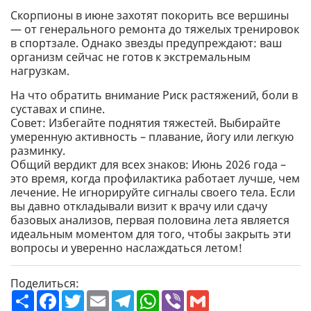
Скорпионы в июне захотят покорить все вершины
— от генерального ремонта до тяжелых тренировок
в спортзале. Однако звезды предупреждают: ваш
организм сейчас не готов к экстремальным
нагрузкам.
На что обратить внимание Риск растяжений, боли в
суставах и спине.
Совет: Избегайте поднятия тяжестей. Выбирайте
умеренную активность – плавание, йогу или легкую
разминку.
Общий вердикт для всех знаков: Июнь 2026 года –
это время, когда профилактика работает лучше, чем
лечение. Не игнорируйте сигналы своего тела. Если
вы давно откладывали визит к врачу или сдачу
базовых анализов, первая половина лета является
идеальным моментом для того, чтобы закрыть эти
вопросы и уверенно наслаждаться летом!
Поделиться:
П
F
T
E
T
W
V
G
о
a
w
m
e
h
i
m