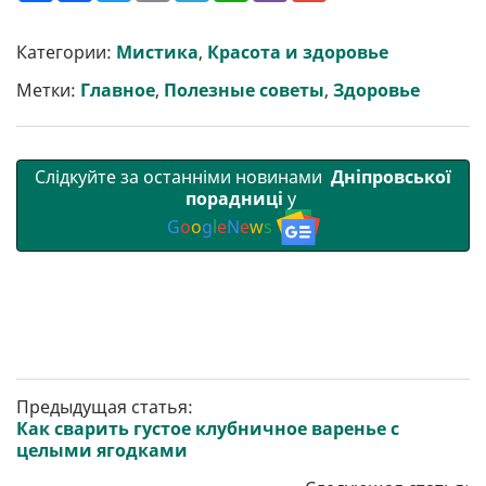
ш
c
i
a
l
a
b
a
и
e
t
i
e
t
e
i
р
b
t
l
g
s
r
l
Категории:
Мистика
,
Красота и здоровье
и
o
e
r
A
т
o
r
a
p
Метки:
Главное
,
Полезные советы
,
Здоровье
и
k
m
p
Слідкуйте за останніми новинами
Дніпровської
порадниці
у
G
o
o
g
l
e
N
e
w
s
Предыдущая статья:
Как сварить густое клубничное варенье с
целыми ягодками