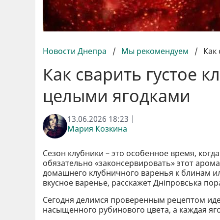
Новости Днепра
/
Мы рекомендуем
/
Как
Как сварить густое к
целыми ягодками
13.06.2026 18:23 |
Мария Козкина
Сезон клубники – это особенное время, когда
обязательно «законсервировать» этот аром
домашнего клубничного варенья к блинам ил
вкусное варенье, расскажет Дніпровська по
Сегодня делимся проверенным рецептом идеа
насыщенного рубинового цвета, а каждая яго