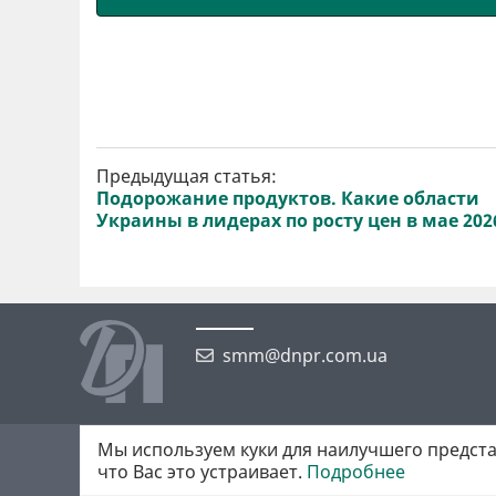
Предыдущая статья:
Подорожание продуктов. Какие области
Украины в лидерах по росту цен в мае 202
smm@dnpr.com.ua
Мы используем куки для наилучшего предста
©2026 https://dnpr.com.ua Дніпровська порадниця
что Вас это устраивает.
Подробнее
Всі права захищені. При повному або частковому використанні