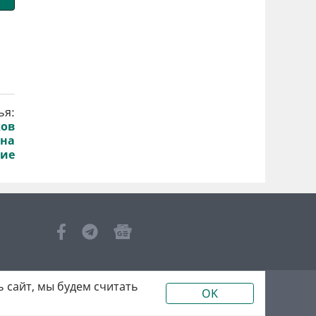
ья:
ков
 на
вие
 сайт, мы будем считать
OK