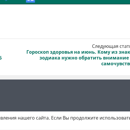
Следующая стат
Гороскоп здоровья на июнь. Кому из зна
6
зодиака нужно обратить внимание
самочувст
вления нашего сайта. Если Вы продолжите использовать
 матеріалів обов'язкове активне гіперпосилання у першому абзаці.