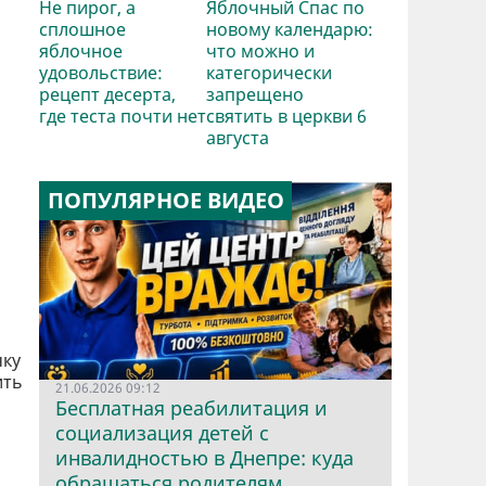
Не пирог, а
Яблочный Спас по
сплошное
новому календарю:
яблочное
что можно и
удовольствие:
категорически
рецепт десерта,
запрещено
где теста почти нет
святить в церкви 6
августа
ПОПУЛЯРНОЕ ВИДЕО
чку
ить
21.06.2026 09:12
Бесплатная реабилитация и
социализация детей с
инвалидностью в Днепре: куда
обращаться родителям