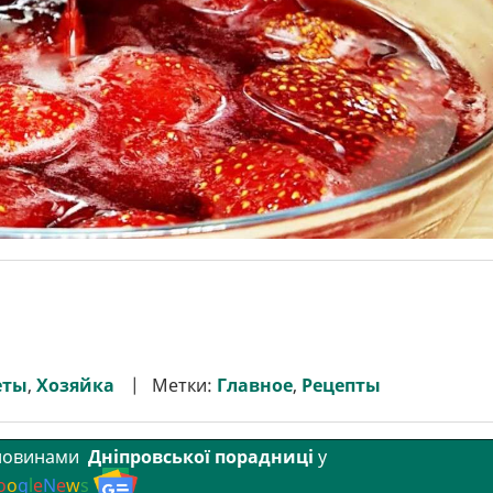
еты
,
Хозяйка
Метки:
Главное
,
Рецепты
 новинами
Дніпровської порадниці
у
o
o
g
l
e
N
e
w
s