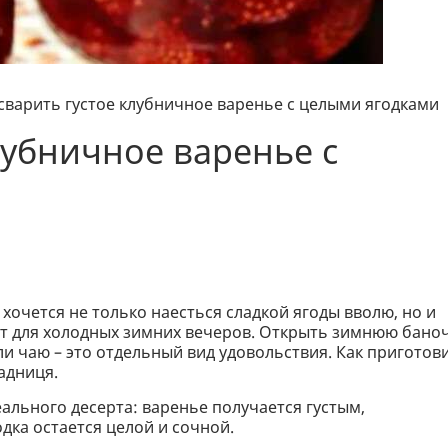
 сварить густое клубничное варенье с целыми ягодками
лубничное варенье с
 хочется не только наесться сладкой ягоды вволю, но и
ат для холодных зимних вечеров. Открыть зимнюю бано
и чаю – это отдельный вид удовольствия. Как приготов
радниця.
льного десерта: варенье получается густым,
дка остается целой и сочной.