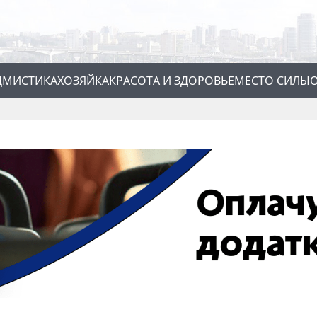
Д
МИСТИКА
ХОЗЯЙКА
КРАСОТА И ЗДОРОВЬЕ
МЕСТО СИЛЫ
О