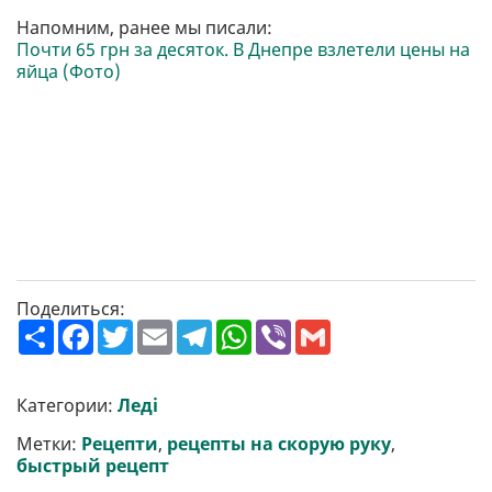
Напомним, ранее мы писали:
Почти 65 грн за десяток. В Днепре взлетели цены на
яйца (Фото)
Поделиться:
П
F
T
E
T
W
V
G
о
a
w
m
e
h
i
m
ш
c
i
a
l
a
b
a
и
e
t
i
e
t
e
i
р
b
t
l
g
s
r
l
Категории:
Леді
и
o
e
r
A
т
o
r
a
p
Метки:
Рецепти
,
рецепты на скорую руку
,
и
k
m
p
быстрый рецепт