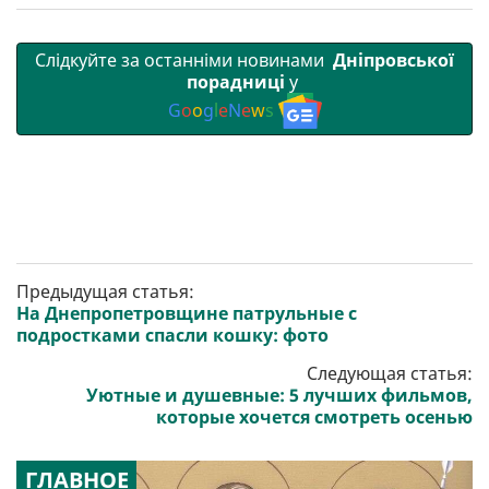
Слідкуйте за останніми новинами
Дніпровської
порадниці
у
G
o
o
g
l
e
N
e
w
s
Предыдущая статья:
На Днепропетровщине патрульные с
подростками спасли кошку: фото
Следующая статья:
Уютные и душевные: 5 лучших фильмов,
которые хочется смотреть осенью
ГЛАВНОЕ