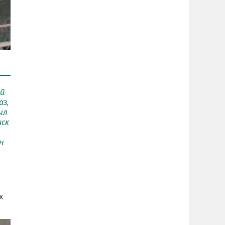
ый
аз,
ыл
иск
н
х