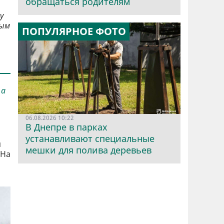
обращаться родителям
у
вым
ПОПУЛЯРНОЕ ФОТО
 а
06.08.2026 10:22
В Днепре в парках
устанавливают специальные
я
мешки для полива деревьев
 На