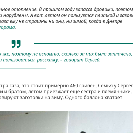
ечное отопление. В прошлом году запасся дровами, поэтом
и нарублены. А вот летом он пользуется плиткой и газо
за ему не страшны ни они, ни зимой, когда в Днепре
норама
.
к же, поэтому не вспомню, сколько за них было заплачено,
 пользоваться, расскажу, – говорит Сергей.
ра газа, это стоит примерно 460 гривен. Семья у Серге
й и братом, летом приезжает еще сестра и племянники.
ервируют заготовки на зиму. Одного баллона хватает