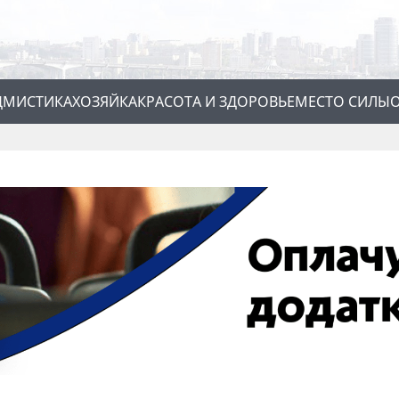
Д
МИСТИКА
ХОЗЯЙКА
КРАСОТА И ЗДОРОВЬЕ
МЕСТО СИЛЫ
О