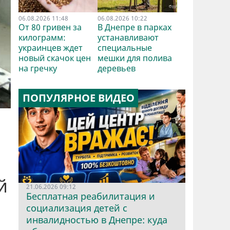
06.08.2026 11:48
06.08.2026 10:22
От 80 гривен за
В Днепре в парках
килограмм:
устанавливают
украинцев ждет
специальные
новый скачок цен
мешки для полива
на гречку
деревьев
ПОПУЛЯРНОЕ ВИДЕО
й
21.06.2026 09:12
Бесплатная реабилитация и
социализация детей с
инвалидностью в Днепре: куда