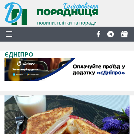
новини, плітки та поради
ЄДНІПРО