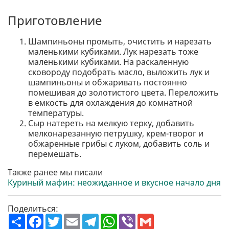
Приготовление
Шампиньоны промыть, очистить и нарезать
маленькими кубиками. Лук нарезать тоже
маленькими кубиками. На раскаленную
сковороду подобрать масло, выложить лук и
шампиньоны и обжаривать постоянно
помешивая до золотистого цвета. Переложить
в емкость для охлаждения до комнатной
температуры.
Сыр натереть на мелкую терку, добавить
мелконарезанную петрушку, крем-творог и
обжаренные грибы с луком, добавить соль и
перемешать.
Также ранее мы писали
Куриный мафин: неожиданное и вкусное начало дня
Поделиться:
П
F
T
E
T
W
V
G
о
a
w
m
e
h
i
m