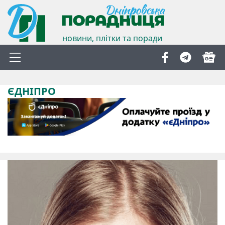
новини, плітки та поради
ЄДНІПРО