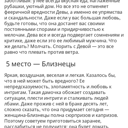
заботливая: у нее всегда вкусная еда, наглаженные
рубашки, уютный дом. Но все это не отменяет
фееричной вредности Девы, а именно ее упрямства
и скандальности. Даже если у вас большая любовь,
будьте готовы, что она достанет вас своими
постоянными спорами и придирчивостью к
мелочам. Дева все и всегда подвергает сомнениям и
критике, даже если это ее любимый мужчина. Что
же делать? Молчать. Спорить с Девой — это все
равно что плевать против ветра.
5 место — Близнецы
Яркая, воздушная, веселая и легкая. Казалось бы,
что в ней может быть вредного? Ее
непредсказуемость, злопамятность и любовь к
интригам. Такая дамочка обожает создавать
ситуации, плести интриги и сталкивать людей
лбами. Даже прожив с ней в браке десять лет,
сложно сказать, что она придумает сегодня —
женщина-Близнецы полна сюрпризов и капризов.
Поэтому советуем приготовиться заранее,
расслабиться не получится: она будет ломать