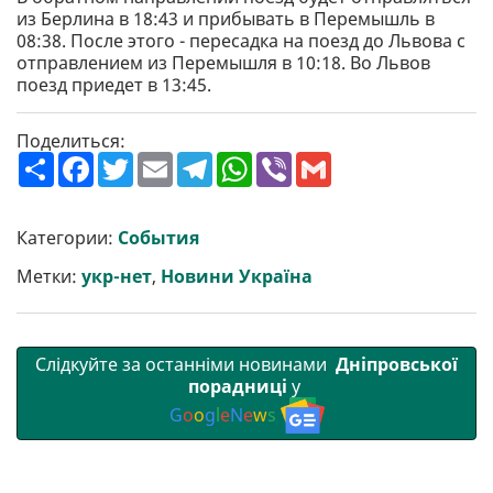
из Берлина в 18:43 и прибывать в Перемышль в
08:38. После этого - пересадка на поезд до Львова с
отправлением из Перемышля в 10:18. Во Львов
поезд приедет в 13:45.
Поделиться:
П
F
T
E
T
W
V
G
о
a
w
m
e
h
i
m
ш
c
i
a
l
a
b
a
и
e
t
i
e
t
e
i
р
b
t
l
g
s
r
l
Категории:
События
и
o
e
r
A
т
o
r
a
p
Метки:
укр-нет
,
Новини Україна
и
k
m
p
Слідкуйте за останніми новинами
Дніпровської
порадниці
у
G
o
o
g
l
e
N
e
w
s