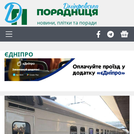
новини, плітки та поради
ЄДНІПРО