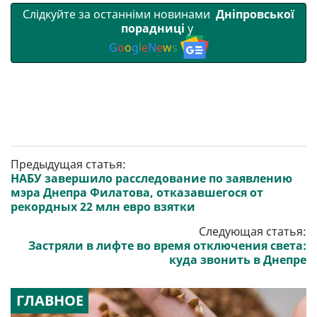
Слідкуйте за останніми новинами
Дніпровської
порадниці
у
G
o
o
g
l
e
N
e
w
s
Предыдущая статья:
НАБУ завершило расследование по заявлению
мэра Днепра Филатова, отказавшегося от
рекордных 22 млн евро взятки
Следующая статья:
Застряли в лифте во время отключения света:
куда звонить в Днепре
ГЛАВНОЕ