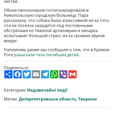
кистей.
Обоих пенсионеров госпитализировали в
Никопольскую городскую больницу. Пара
рассказала, что собака была агрессивной из-за того,
что их поселок находится под постоянными
обстрелами из тяжелой артиллерии и овчарка
испытывает большой стресс из-за громких звуков
вокруг.
Напомним, ранее мы сообщали о том, что в Кривом
Роге
разыскали тела погибших детей
.
Поделиться:
П
F
T
E
T
W
V
G
о
a
w
m
e
h
i
m
ш
c
i
a
l
a
b
a
и
e
t
i
e
t
e
i
р
b
t
l
g
s
r
l
Категории:
Надзвичайні події
и
o
e
r
A
т
o
r
a
p
Метки:
Дніпропетровська область
,
Тварини
и
k
m
p