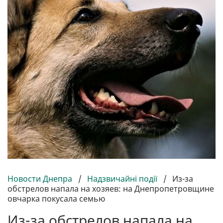
Новости Днепра
/
Надзвичайні події
/
Из-за
обстрелов напала на хозяев: на Днепропетровщине
овчарка покусала семью
Из-за обстрелов напала на