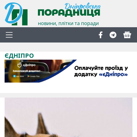
новини, плітки та поради
ЄДНІПРО