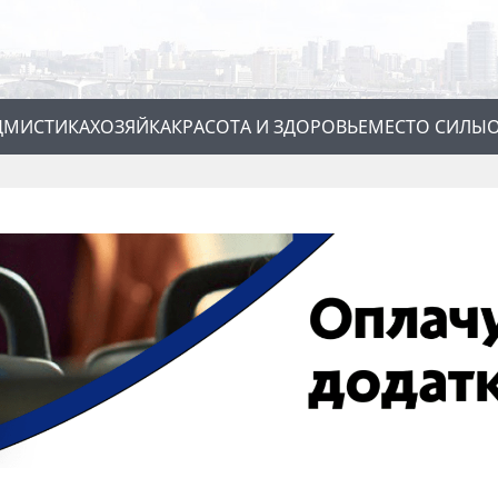
Д
МИСТИКА
ХОЗЯЙКА
КРАСОТА И ЗДОРОВЬЕ
МЕСТО СИЛЫ
О