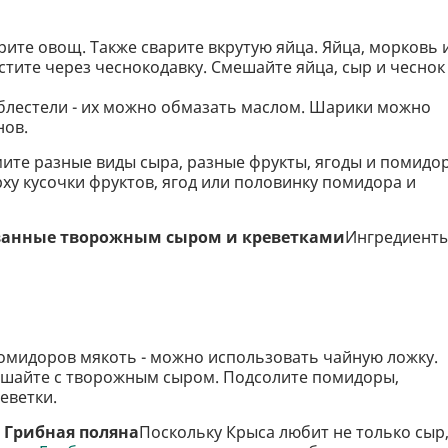
ите овощ. Также сварите вкрутую яйца. Яйца, морковь 
стите через чеснокодавку. Смешайте яйца, сыр и чеснок
лестели - их можно обмазать маслом. Шарики можно
нов.
ите разные виды сыра, разные фрукты, ягоды и помидо
ху кусочки фруктов, ягод или половинку помидора и
ванные творожным сыром и креветками
Ингредиенты
омидоров мякоть - можно использовать чайную ложку.
мешайте с творожным сыром. Подсолите помидоры,
еветки.
т Грибная поляна
Поскольку Крыса любит не только сыр