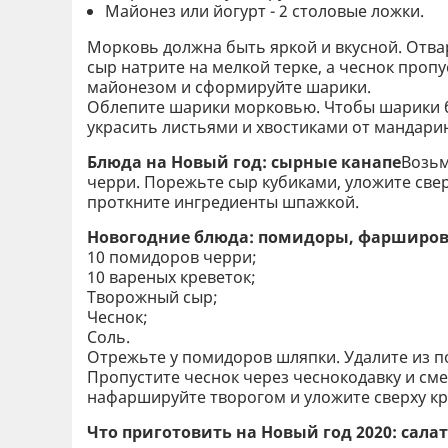
Майонез или йогурт - 2 столовые ложки.
Морковь должна быть яркой и вкусной. Отвар
сыр натрите на мелкой терке, а чеснок пропу
майонезом и сформируйте шарики.
Облепите шарики морковью. Чтобы шарики б
украсить листьями и хвостиками от мандари
Блюда на Новый год: сырные канапе
Возьм
черри. Порежьте сыр кубиками, уложите свер
проткните ингредиенты шпажкой.
Новогодние блюда: помидоры, фарширо
10 помидоров черри;
10 вареных креветок;
Творожный сыр;
Чеснок;
Соль.
Отрежьте у помидоров шляпки. Удалите из п
Пропустите чеснок через чеснокодавку и с
нафаршируйте творогом и уложите сверху кр
Что приготовить на Новый год 2020: сала