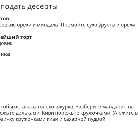
 подать десерты
ктов
рецкие орехи и миндаль. Промойте сухофрукты и орехи.
снейший торт
овик.
инка
чтобы осталась только шкурка. Разберите мандарин на
режьте дольками. Киви порежьте кружочками. Уложите в
орзинку кружочками киви и сахарной пудрой.