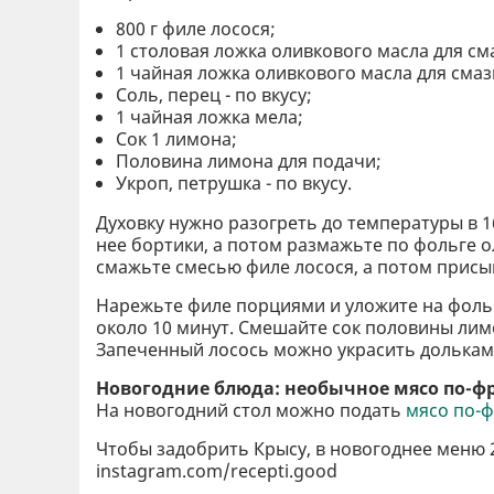
800 г филе лосося;
1 столовая ложка оливкового масла для с
1 чайная ложка оливкового масла для сма
Соль, перец - по вкусу;
1 чайная ложка мела;
Сок 1 лимона;
Половина лимона для подачи;
Укроп, петрушка - по вкусу.
Духовку нужно разогреть до температуры в 1
нее бортики, а потом размажьте по фольге 
смажьте смесью филе лосося, а потом присы
Нарежьте филе порциями и уложите на фольг
около 10 минут. Смешайте сок половины лим
Запеченный лосось можно украсить долькам
Новогодние блюда: необычное мясо по-ф
На новогодний стол можно подать
мясо по-
Чтобы задобрить Крысу, в новогоднее меню 
instagram.com/recepti.good