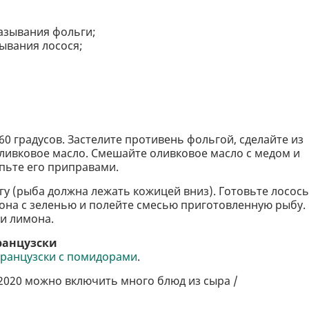
мазывания фольги;
зывания лосося;
60 градусов. Застелите противень фольгой, сделайте из
оливковое масло. Смешайте оливковое масло с медом и
пьте его приправами.
у (рыба должна лежать кожицей вниз). Готовьте лосось
она с зеленью и полейте смесью приготовленную рыбу.
и лимона.
ранцузски
французски с помидорами
.
2020 можно включить много блюд из сыра /