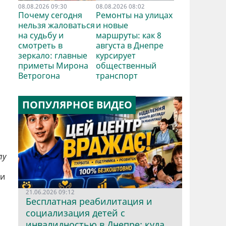
08.08.2026 09:30
08.08.2026 08:02
Почему сегодня
Ремонты на улицах
нельзя жаловаться
и новые
на судьбу и
маршруты: как 8
смотреть в
августа в Днепре
зеркало: главные
курсирует
приметы Мирона
общественный
Ветрогона
транспорт
ПОПУЛЯРНОЕ ВИДЕО
лу
 и
21.06.2026 09:12
Бесплатная реабилитация и
социализация детей с
инвалидностью в Днепре: куда