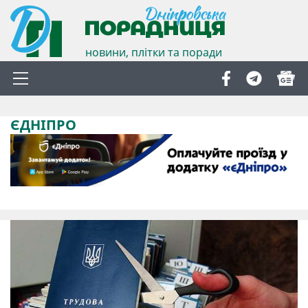
новини, плітки та поради
ЄДНІПРО