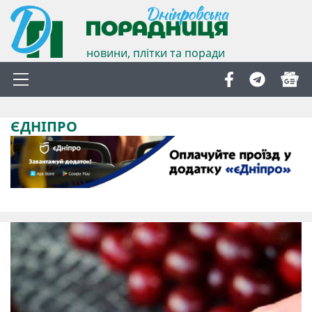
новини, плітки та поради
ЄДНІПРО