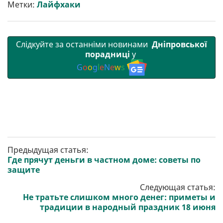
т
o
r
a
p
Метки:
Лайфхаки
и
k
m
p
Слідкуйте за останніми новинами
Дніпровської
порадниці
у
G
o
o
g
l
e
N
e
w
s
Предыдущая статья:
Где прячут деньги в частном доме: советы по
защите
Следующая статья:
Не тратьте слишком много денег: приметы и
традиции в народный праздник 18 июня