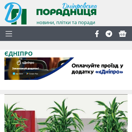
новини, плітки та поради
ЄДНІПРО