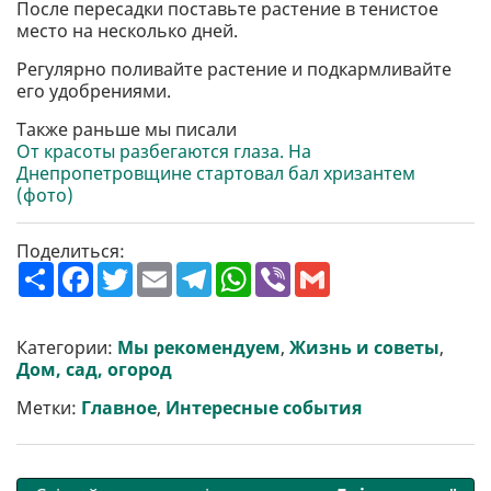
После пересадки поставьте растение в тенистое
место на несколько дней.
Регулярно поливайте растение и подкармливайте
его удобрениями.
Также раньше мы писали
От красоты разбегаются глаза. На
Днепропетровщине стартовал бал хризантем
(фото)
Поделиться:
П
F
T
E
T
W
V
G
о
a
w
m
e
h
i
m
ш
c
i
a
l
a
b
a
и
e
t
i
e
t
e
i
р
b
t
l
g
s
r
l
Категории:
Мы рекомендуем
,
Жизнь и советы
,
и
o
e
r
A
Дом, сад, огород
т
o
r
a
p
и
k
m
p
Метки:
Главное
,
Интересные события