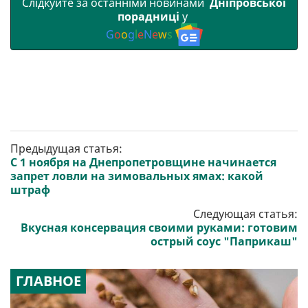
Слідкуйте за останніми новинами
Дніпровської
порадниці
у
G
o
o
g
l
e
N
e
w
s
Предыдущая статья:
С 1 ноября на Днепропетровщине начинается
запрет ловли на зимовальных ямах: какой
штраф
Следующая статья:
Вкусная консервация своими руками: готовим
острый соус "Паприкаш"
ГЛАВНОЕ