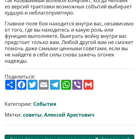
так называемый волевой конфликт, когда человек
из версий трактовки возможных событий выбирает
худшую и неблагоприятную.
Главное поле боя находится внутри вас, независимо
от того, где вы находитесь и какую роль или
функцию выполняете. Выиграть войну внутри вас
предстоит только вам. Любой другой вам не сможет
помочь даже самыми ценными советами, если вы
не найдете в себе силы снова зажечь огонек
надежды.
Поделиться:
П
F
T
E
T
W
V
G
о
a
w
m
e
h
i
m
ш
c
i
a
l
a
b
a
и
e
t
i
e
t
e
i
р
b
t
l
g
s
r
l
Категории:
События
и
o
e
r
A
т
o
r
a
p
Метки:
советы
,
Алексей Арестович
и
k
m
p