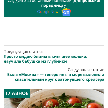
Слідкуйте за останніми новинами
Дніпровської
порадниці
у
G
o
o
g
l
e
N
e
w
s
Предыдущая статья:
Просто кидаю блины в кипящее молоко:
научила бабушка из глубинки
Следующая статья:
Была «Москва» — теперь нет: в море выловили
спасательный круг с затонувшего крейсера
ГЛАВНОЕ