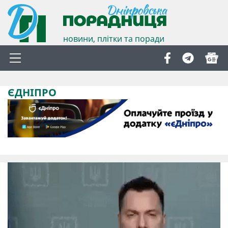
новини, плітки та поради
ЄДНІПРО