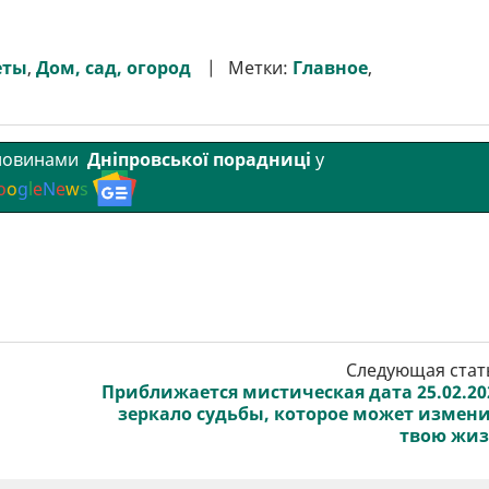
еты
,
Дом, сад, огород
Метки:
Главное
,
 новинами
Дніпровської порадниці
у
o
o
g
l
e
N
e
w
s
Следующая стат
Приближается мистическая дата 25.02.20
зеркало судьбы, которое может измен
твою жи