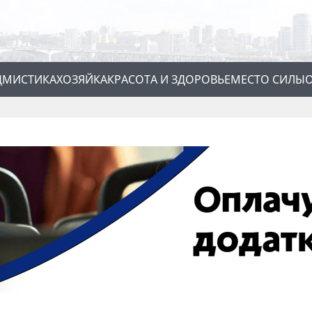
Д
МИСТИКА
ХОЗЯЙКА
КРАСОТА И ЗДОРОВЬЕ
МЕСТО СИЛЫ
О