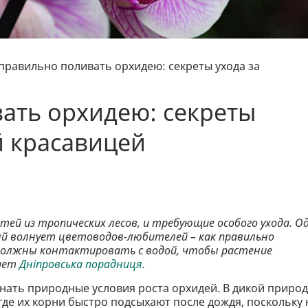
 правильно поливать орхидею: секреты ухода за
ать орхидею: секреты
й красавицей
ей из тропических лесов, и требующие особого ухода. О
ый волнует цветоводов-любителей – как правильно
и должны контактировать с водой, чтобы растение
щает
Дніпровська порадниця.
знать природные условия роста орхидей. В дикой приро
 где их корни быстро подсыхают после дождя, поскольку 