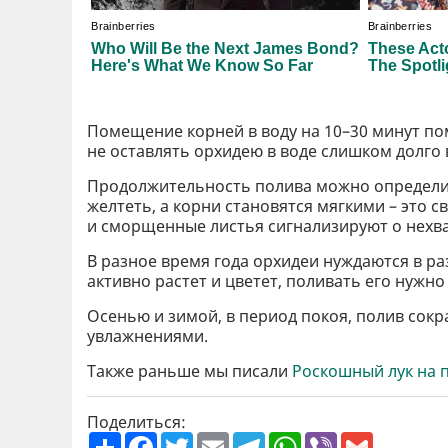
Помещение корней в воду на 10–30 минут по
не оставлять орхидею в воде слишком долго
Продолжительность полива можно определит
желтеть, а корни становятся мягкими – это с
и сморщенные листья сигнализируют о нехва
В разное время года орхидеи нуждаются в ра
активно растет и цветет, поливать его нужно
Осенью и зимой, в период покоя, полив сок
увлажнениями.
Также раньше мы писали
Роскошный лук на 
Поделиться:
П
F
T
E
T
W
V
G