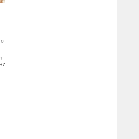
но
т
рни