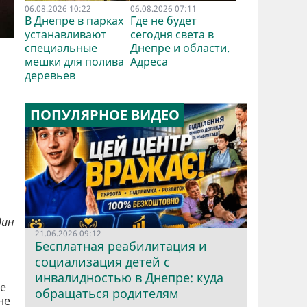
06.08.2026 10:22
06.08.2026 07:11
В Днепре в парках
Где не будет
устанавливают
сегодня света в
специальные
Днепре и области.
мешки для полива
Адреса
деревьев
ПОПУЛЯРНОЕ ВИДЕО
дин
21.06.2026 09:12
Бесплатная реабилитация и
социализация детей с
инвалидностью в Днепре: куда
де
обращаться родителям
не