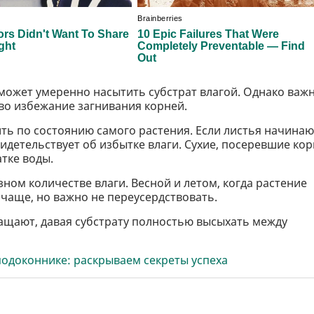
может умеренно насытить субстрат влагой. Однако важ
 во избежание загнивания корней.
ь по состоянию самого растения. Если листья начинаю
видетельствует об избытке влаги. Сухие, посеревшие ко
тке воды.
зном количестве влаги. Весной и летом, когда растение
 чаще, но важно не переусердствовать.
ращают, давая субстрату полностью высыхать между
подоконнике: раскрываем секреты успеха