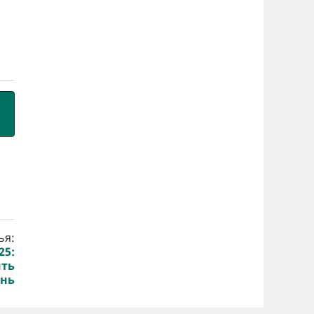
ья:
25:
ить
знь