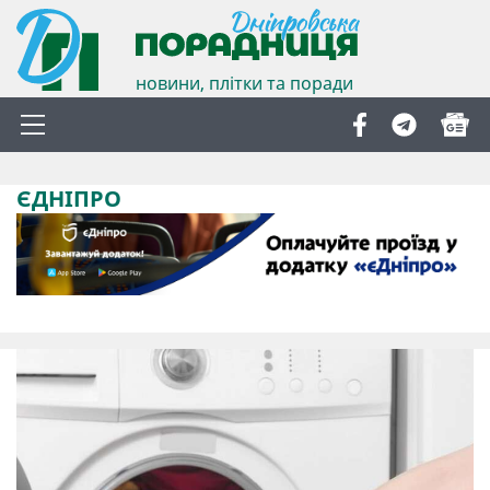
новини, плітки та поради
ЄДНІПРО