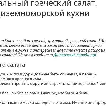
альный греческий салат.
диземноморской кухни
ат.Кто не любит свежий, хрустящий греческий салат? Э
ового масла освежает в жаркий день и добавляет яркие
лат еще вкуснее и интереснее? Давайте вместе раскроем
го салата! Об этом сообщает
Дніпровська порадниця.
о салата:
урцы и помидоры должны быть сочными, а перец –
емного красного лука.
периментировать с другими сырами, например козьей ил
 без - выбор за вами. Главное, чтобы они были
у оливковое масло холодного отжима. Именно она прид