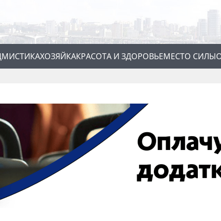
Д
МИСТИКА
ХОЗЯЙКА
КРАСОТА И ЗДОРОВЬЕ
МЕСТО СИЛЫ
О