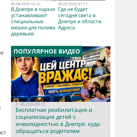
06.08.2026 10:22
06.08.2026 07:11
В Днепре в парках
Где не будет
устанавливают
сегодня света в
специальные
Днепре и области.
мешки для полива
Адреса
деревьев
ПОПУЛЯРНОЕ ВИДЕО
то
21.06.2026 09:12
и
Бесплатная реабилитация и
социализация детей с
инвалидностью в Днепре: куда
обращаться родителям
аст