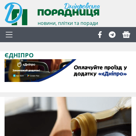
новини, плітки та поради
ЄДНІПРО