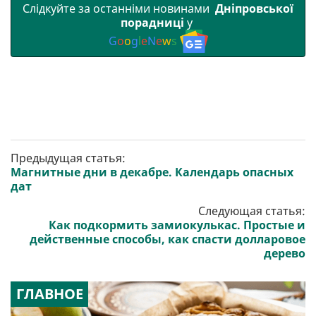
Слідкуйте за останніми новинами
Дніпровської
порадниці
у
G
o
o
g
l
e
N
e
w
s
Предыдущая статья:
Магнитные дни в декабре. Календарь опасных
дат
Следующая статья:
Как подкормить замиокулькас. Простые и
действенные способы, как спасти долларовое
дерево
ГЛАВНОЕ