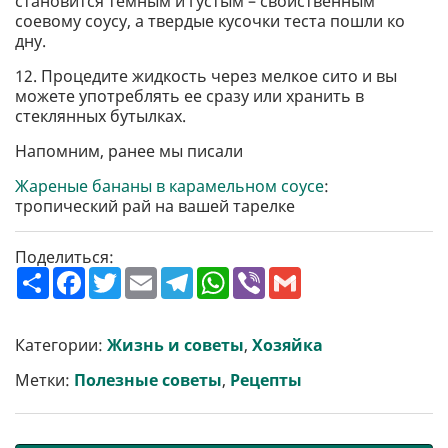
становится темным и густым – свойственным
соевому соусу, а твердые кусочки теста пошли ко
дну.
12. Процедите жидкость через мелкое сито и вы
можете употреблять ее сразу или хранить в
стеклянных бутылках.
Напомним, ранее мы писали
Жареные бананы в карамельном соусе
:
тропический рай на вашей тарелке
Поделиться:
П
F
T
E
T
W
V
G
о
a
w
m
e
h
i
m
ш
c
i
a
l
a
b
a
и
e
t
i
e
t
e
i
р
b
t
l
g
s
r
l
Категории:
Жизнь и советы
,
Хозяйка
и
o
e
r
A
т
o
r
a
p
Метки:
Полезные советы
,
Рецепты
и
k
m
p