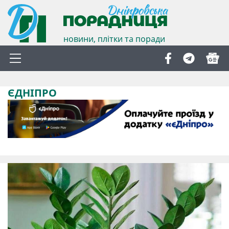
новини, плітки та поради
ЄДНІПРО