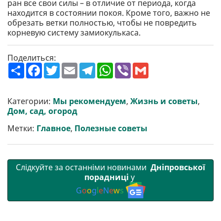
ран все свои силы – в отличие от периода, когда
находится в состоянии покоя. Кроме того, важно не
обрезать ветки полностью, чтобы не повредить
корневую систему замиокулькаса.
Поделиться:
П
F
T
E
T
W
V
G
о
a
w
m
e
h
i
m
ш
c
i
a
l
a
b
a
и
e
t
i
e
t
e
i
р
b
t
l
g
s
r
l
Категории:
Мы рекомендуем
,
Жизнь и советы
,
и
o
e
r
A
Дом, сад, огород
т
o
r
a
p
и
k
m
p
Метки:
Главное
,
Полезные советы
Слідкуйте за останніми новинами
Дніпровської
порадниці
у
G
o
o
g
l
e
N
e
w
s