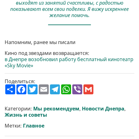
выходят из занятий счастливы, с радостью
показывают всем свои поделки. Я вижу искреннее
желание помочь.
Напомним, ранее мы писали
Кино под звездами возвращается:
в Днепре возобновил работу бесплатный кинотеатр
«Sky Movie»
Поделиться:
П
F
T
E
T
W
V
G
о
a
w
m
e
h
i
m
ш
c
i
a
l
a
b
a
и
e
t
i
e
t
e
i
р
b
t
l
g
s
r
l
Категории:
Мы рекомендуем
,
Новости Днепра
,
и
o
e
r
A
Жизнь и советы
т
o
r
a
p
и
k
m
p
Метки:
Главное