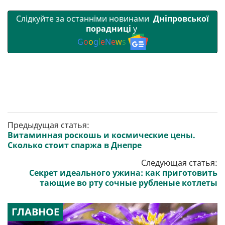
Слідкуйте за останніми новинами
Дніпровської
порадниці
у
G
o
o
g
l
e
N
e
w
s
Предыдущая статья:
Витаминная роскошь и космические цены.
Сколько стоит спаржа в Днепре
Следующая статья:
Секрет идеального ужина: как приготовить
тающие во рту сочные рубленые котлеты
ГЛАВНОЕ