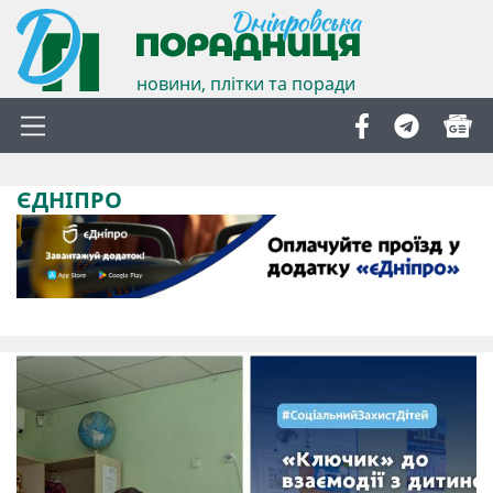
новини, плітки та поради
ЄДНІПРО