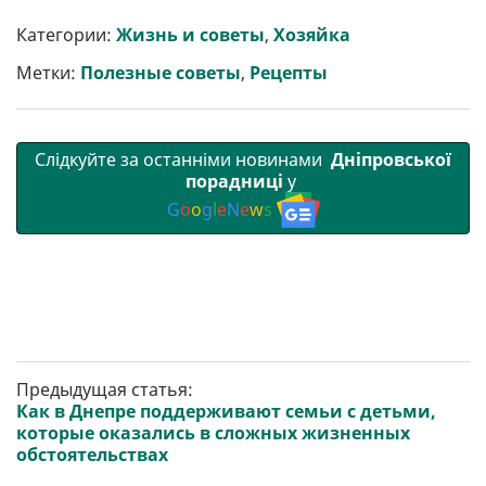
и
e
t
i
e
t
e
i
р
b
t
l
g
s
r
l
Категории:
Жизнь и советы
,
Хозяйка
и
o
e
r
A
т
o
r
a
p
Метки:
Полезные советы
,
Рецепты
и
k
m
p
Слідкуйте за останніми новинами
Дніпровської
порадниці
у
G
o
o
g
l
e
N
e
w
s
Предыдущая статья:
Как в Днепре поддерживают семьи с детьми,
которые оказались в сложных жизненных
обстоятельствах