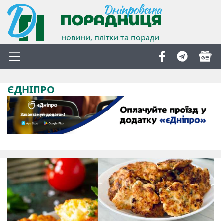
новини, плітки та поради
ЄДНІПРО