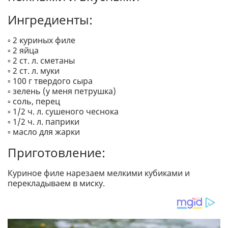
Ингредиенты:
▫️ 2 куриных филе
▫️ 2 яйца
▫️ 2 ст. л. сметаны
▫️ 2 ст. л. муки
▫️ 100 г твердого сыра
▫️ зелень (у меня петрушка)
▫️ соль, перец
▫️ 1/2 ч. л. сушеного чеснока
▫️ 1/2 ч. л. паприки
▫️ масло для жарки
Приготовление:
Куриное филе нарезаем мелкими кубиками и
перекладываем в миску.