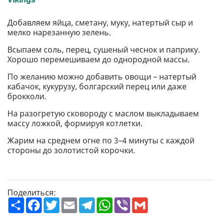
Добавляем яйца, сметану, муку, натертый сыр и
мелко нарезанную зелень.
Всыпаем соль, перец, сушеный чеснок и паприку.
Хорошо перемешиваем до однородной массы.
По желанию можно добавить овощи – натертый
кабачок, кукурузу, болгарский перец или даже
брокколи.
На разогретую сковороду с маслом выкладываем
массу ложкой, формируя котлетки.
Жарим на среднем огне по 3–4 минуты с каждой
стороны до золотистой корочки.
Поделиться:
П
F
T
E
T
W
V
G
о
a
w
m
e
h
i
m
ш
c
i
a
l
a
b
a