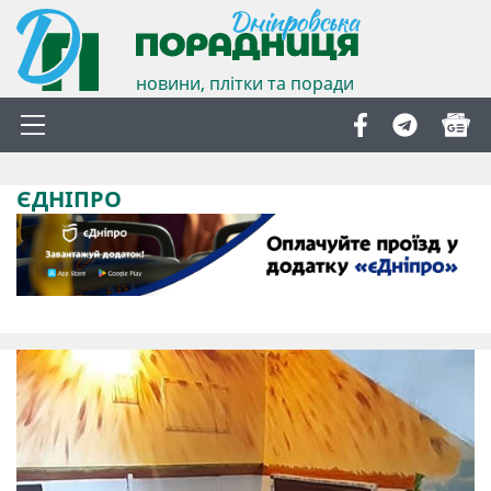
новини, плітки та поради
ЄДНІПРО