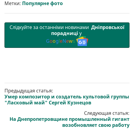
т
o
r
a
p
Метки:
Популярне фото
и
k
m
p
Слідкуйте за останніми новинами
Дніпровської
порадниці
у
G
o
o
g
l
e
N
e
w
s
Предыдущая статья:
Умер композитор и создатель культовой группы
"Ласковый май" Сергей Кузнецов
Следующая статья:
На Днепропетровщине промышленный гигант
возобновляет свою работу