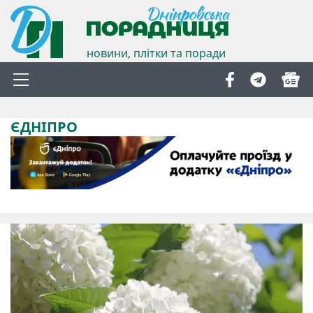
новини, плітки та поради
ЄДНІПРО