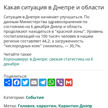
Какая ситуация в Днепре и области
Ситуация в Днепре начинает улучшаться. По
данным Министерства здравоохранения по
состоянию на 6 декабря Днепр и область
продолжают находиться в "красной зоны". Уровень
госпитализаций на 100 тысяч человек в нашем
регионе составляет 44,2; а загруженность
"кислородных коек" снизилась, — 30,7%.
Читайте также
Коронавирус в Днепре: свежая статистика на 6
декабря
Поделиться:
П
F
T
E
T
W
V
G
о
a
w
m
e
h
i
m
ш
c
i
a
l
a
b
a
и
e
t
i
e
t
e
i
р
b
t
l
g
s
r
l
Категории:
События
и
o
e
r
A
т
o
r
a
p
Метки:
Головне
,
карантин
,
Карантин Днепр
и
k
m
p