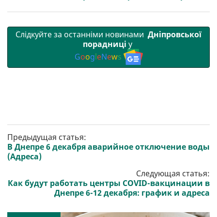
Слідкуйте за останніми новинами
Дніпровської
порадниці
у
G
o
o
g
l
e
N
e
w
s
Предыдущая статья:
В Днепре 6 декабря аварийное отключение воды
(Адреса)
Следующая статья:
Как будут работать центры COVID-вакцинации в
Днепре 6-12 декабря: график и адреса