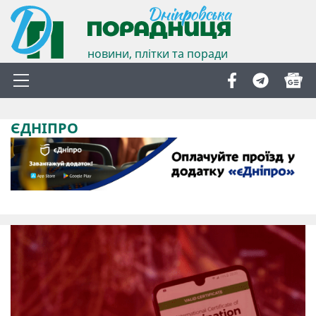
новини, плітки та поради
ЄДНІПРО