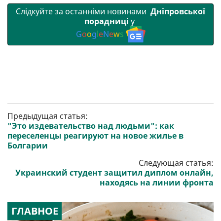
Слідкуйте за останніми новинами
Дніпровської
порадниці
у
G
o
o
g
l
e
N
e
w
s
Предыдущая статья:
"Это издевательство над людьми": как
переселенцы реагируют на новое жилье в
Болгарии
Следующая статья:
Украинский студент защитил диплом онлайн,
находясь на линии фронта
ГЛАВНОЕ