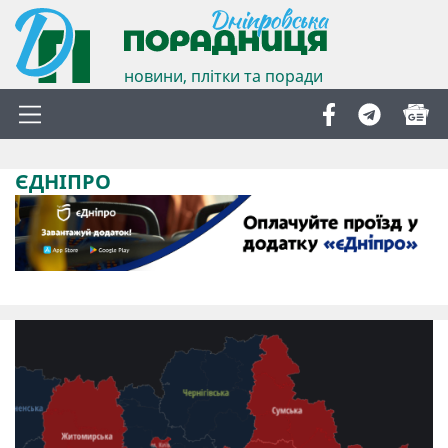
новини, плітки та поради
ЄДНІПРО