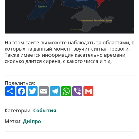
На этом сайте вы можете наблюдать за областями, в
которых на данный момент звучит сигнал тревоги.
Также имеется информация касательно времени,
сколько длится сирена, с какого числа и т.д.
Поделиться:
П
F
T
E
T
W
V
G
о
a
w
m
e
h
i
m
ш
c
i
a
l
a
b
a
и
e
t
i
e
t
e
i
р
b
t
l
g
s
r
l
Категории:
События
и
o
e
r
A
т
o
r
a
p
Метки:
Дніпро
и
k
m
p