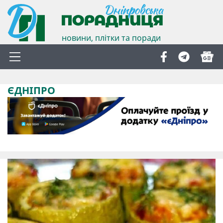
новини, плітки та поради
ЄДНІПРО