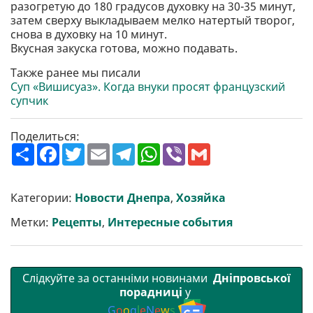
разогретую до 180 градусов духовку на 30-35 минут,
затем сверху выкладываем мелко натертый творог,
снова в духовку на 10 минут.
Вкусная закуска готова, можно подавать.
Также ранее мы писали
Суп «Вишисуаз». Когда внуки просят французский
супчик
Поделиться:
П
F
T
E
T
W
V
G
о
a
w
m
e
h
i
m
ш
c
i
a
l
a
b
a
и
e
t
i
e
t
e
i
р
b
t
l
g
s
r
l
Категории:
Новости Днепра
,
Хозяйка
и
o
e
r
A
т
o
r
a
p
Метки:
Рецепты
,
Интересные события
и
k
m
p
Слідкуйте за останніми новинами
Дніпровської
порадниці
у
G
o
o
g
l
e
N
e
w
s