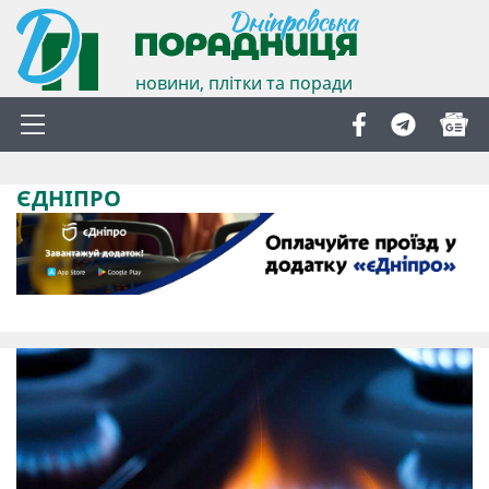
новини, плітки та поради
ЄДНІПРО