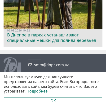
06.08.2026 10:22
В Днепре в парках устанавливают
специальные мешки для полива деревьев
smm@dnpr.com.ua
Мы используем куки для наилучшего
представления нашего сайта. Если Вы продолжите
использовать сайт, мы будем считать что Вас это
устраивает.
Подробнее
©2026 https://dnpr.com.ua Дніпровська порадниця
Всі права захищені. При повному або частковому використанні
OK
матеріалів обов'язкове активне гіперпосилання у першому абзаці.