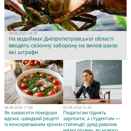
08.08.2026 18:30
На водоймах Дніпропетровської області
вводять сезонну заборону на вилов раків:
які штрафи
08.08.2026 17:00
08.08.2026 15:30
Як заквасити помідори
Педагогам піднять
вдома: швидкий рецепт
зарплати, а студентам —
із консервованим хріном
стипендії: уряд ухвалив
низку рішень до нового