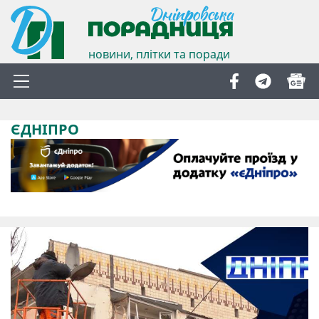
новини, плітки та поради
ЄДНІПРО