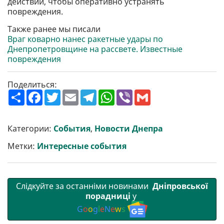
действий, чтобы оперативно устранять
повреждения.
Также ранее мы писали
Враг коварно нанес ракетные удары по
Днепропетровщине на рассвете. Известные
повреждения
Поделиться:
П
F
T
E
T
W
V
G
о
a
w
m
e
h
i
m
ш
c
i
a
l
a
b
a
и
e
t
i
e
t
e
i
р
b
t
l
g
s
r
l
Категории:
События
,
Новости Днепра
и
o
e
r
A
т
o
r
a
p
Метки:
Интересные события
и
k
m
p
Слідкуйте за останніми новинами
Дніпровської
порадниці
у
G
o
o
g
l
e
N
e
w
s