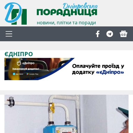
новини, плітки та поради
ЄДНІПРО