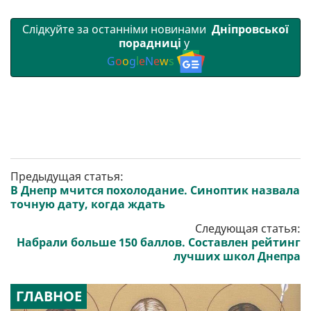
Слідкуйте за останніми новинами
Дніпровської
порадниці
у
G
o
o
g
l
e
N
e
w
s
Предыдущая статья:
В Днепр мчится похолодание. Синоптик назвала
точную дату, когда ждать
Следующая статья:
Набрали больше 150 баллов. Составлен рейтинг
лучших школ Днепра
ГЛАВНОЕ