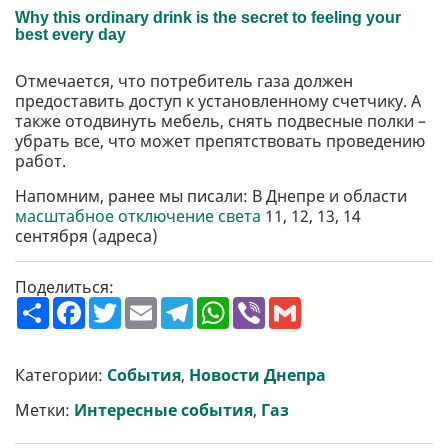
Отмечается, что потребитель газа должен
предоставить доступ к установленному счетчику. А
также отодвинуть мебель, снять подвесные полки –
убрать все, что может препятствовать проведению
работ.
Напомним, ранее мы писали: В Днепре и области
масштабное отключение света
11, 12, 13, 14
сентября (адреса)
Поделиться:
П
F
T
E
T
W
V
G
о
a
w
m
e
h
i
m
ш
c
i
a
l
a
b
a
и
e
t
i
e
t
e
i
р
b
t
l
g
s
r
l
Категории:
События
,
Новости Днепра
и
o
e
r
A
т
o
r
a
p
Метки:
Интересные события
,
Газ
и
k
m
p