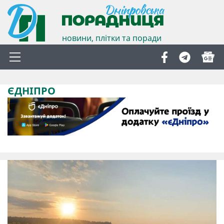
новини, плітки та поради
ЄДНІПРО