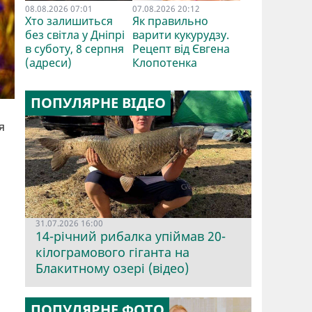
08.08.2026 07:01
07.08.2026 20:12
Хто залишиться
Як правильно
без світла у Дніпрі
варити кукурудзу.
в суботу, 8 серпня
Рецепт від Євгена
(адреси)
Клопотенка
ПОПУЛЯРНЕ ВІДЕО
я
31.07.2026 16:00
14-річний рибалка упіймав 20-
кілограмового гіганта на
Блакитному озері (відео)
ПОПУЛЯРНЕ ФОТО