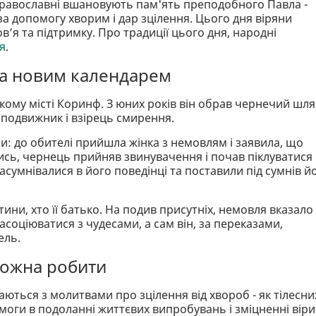
равославні вшановують пам'ять преподобного Павла -
 за допомогу хворим і дар зцілення. Цього дня віряни
’я та підтримку. Про традиції цього дня, народні
я
.
за новим календарем
кому місті Коринф. З юних років він обрав чернечий шлях
к подвижник і взірець смирення.
: до обителі прийшла жінка з немовлям і заявила, що
ись, чернець прийняв звинувачення і почав піклуватися
засумнівалися в його поведінці та поставили під сумнів й
ини, хто її батько. На подив присутніх, немовля вказало
асоціюватися з чудесами, а сам він, за переказами,
ель.
 можна робити
ться з молитвами про зцілення від хвороб - як тілесни
моги в подоланні життєвих випробувань і зміцненні віри