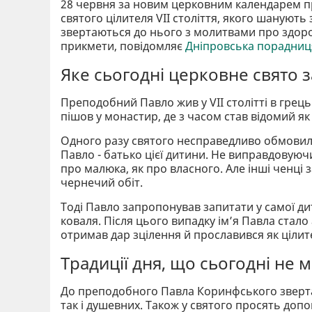
28 червня за новим церковним календарем п
святого цілителя VII століття, якого шанують
звертаються до нього з молитвами про здоров
прикмети, повідомляє
Дніпровська порадниц
Яке сьогодні церковне свято 
Преподобний Павло жив у VII столітті в грець
пішов у монастир, де з часом став відомий я
Одного разу святого несправедливо обмовили
Павло - батько цієї дитини. Не виправдовуюч
про малюка, як про власного. Але інші ченці 
чернечий обіт.
Тоді Павло запропонував запитати у самої дит
коваля. Після цього випадку ім’я Павла стало 
отримав дар зцілення й прославився як цілит
Традиції дня, що сьогодні не
До преподобного Павла Коринфського звертаю
так і душевних. Також у святого просять допо