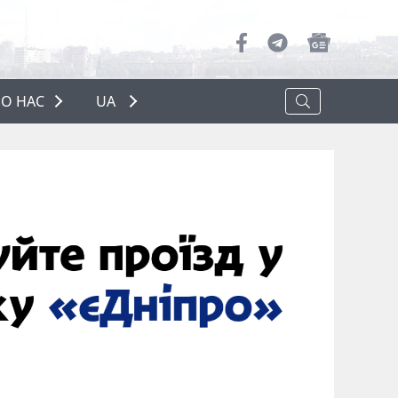
О НАС
UA
ПРО НАС
РЕКЛАМА
ПОЛІТИКА КОНФІДЕНЦІЙНОСТІ