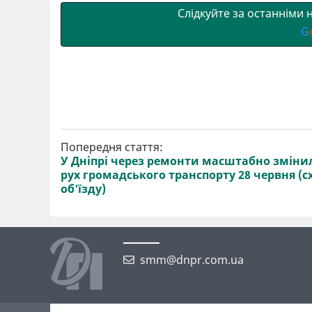
Слідкуйте за останніми
G
Попередня стаття:
У Дніпрі через ремонти масштабно зміни
рух громадського транспорту 28 червня (с
об'їзду)
smm@dnpr.com.ua