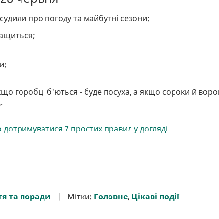
удили про погоду та майбутні сезони:
ращиться;
;
;
и;
кщо горобці б'ються - буде посуха, а якщо сороки й вор
.
о дотримуватися 7 простих правил у догляді
я та поради
Мітки:
Головне
,
Цікаві події