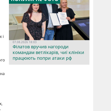
 і
07.08.2026 18:03
Філатов вручив нагороди
командам ветлікарів, чиї клініки
працюють попри атаки рф
ого
 на
х,
.