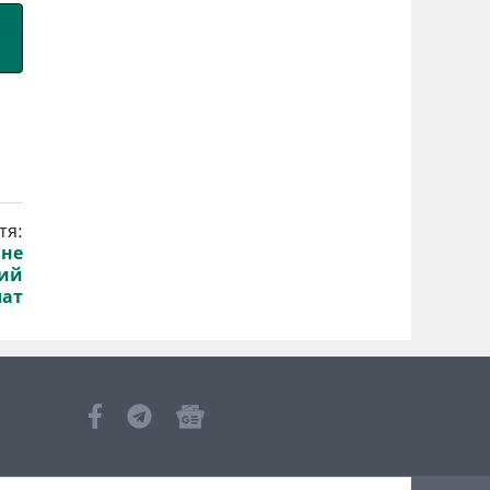
тя:
чне
мий
пат