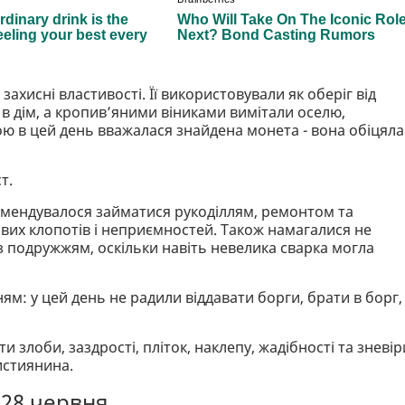
 захисні властивості. Її використовували як оберіг від
у в дім, а кропив’яними віниками вимітали оселю,
ою в цей день вважалася знайдена монета - вона обіцяла
т.
мендувалося займатися рукоділлям, ремонтом та
вих клопотів і неприємностей. Також намагалися не
з подружжям, оскільки навіть невелика сварка могла
м: у цей день не радили віддавати борги, брати в борг,
и злоби, заздрості, пліток, наклепу, жадібності та зневір
истиянина.
 28 червня