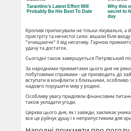
Кропиві приписували не тільки лікувальні, а й
пристріту та нечистої сили: вішали біля вход
"очищаючи" її від негативу. Гарною прикмет
удачу та достаток.
Сьогодні також завершується Петрівський піс
За народними прикметами цього дня не реко
побутовими справами - це призводить до зай
вступати в конфлікти з близькими, особливо 
надовго порушити мир у родині.
Особливу увагу приділяли фінансовим питання
також укладати угоди.
Церква цього дня, як і завжди, закликає уникат
все це руйнує душу і є неприпустимим для хр
Народні прикмети про погоду