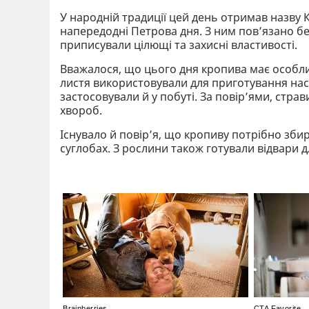
У народній традиції цей день отримав назву
напередодні Петрова дня. З ним пов’язано без
приписували цілющі та захисні властивості.
Вважалося, що цього дня кропива має особлив
листя використовували для приготування насто
застосовували й у побуті. За повір’ями, стра
хвороб.
Існувало й повір’я, що кропиву потрібно збир
суглобах. З рослини також готували відвари 