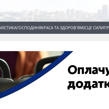
МІСТИКА
ГОСПОДИНЯ
КРАСА ТА ЗДОРОВ’Я
МІСЦЕ СИЛИ
ПР