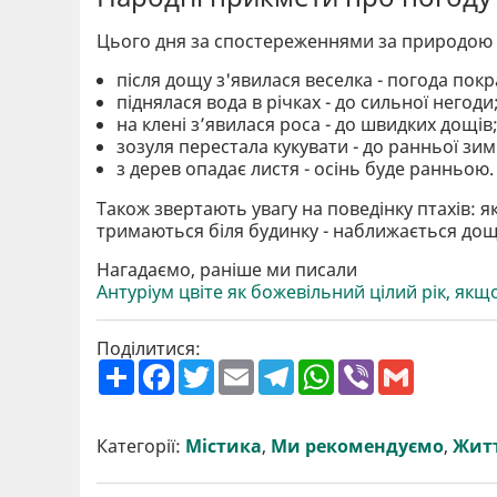
Цього дня за спостереженнями за природою с
після дощу з'явилася веселка - погода пок
піднялася вода в річках - до сильної негоди
на клені з’явилася роса - до швидких дощів
зозуля перестала кукувати - до ранньої зим
з дерев опадає листя - осінь буде ранньою.
Також звертають увагу на поведінку птахів: я
тримаються біля будинку - наближається дощ
Нагадаємо, раніше ми писали
Антуріум цвіте як божевільний цілий рік, якщ
Поділитися:
П
F
T
E
T
W
V
G
о
a
w
m
e
h
i
m
ш
c
i
a
l
a
b
a
и
e
t
i
e
t
e
i
р
b
t
l
g
s
r
l
Категорії:
Містика
,
Ми рекомендуємо
,
Житт
и
o
e
r
A
т
o
r
a
p
и
k
m
p