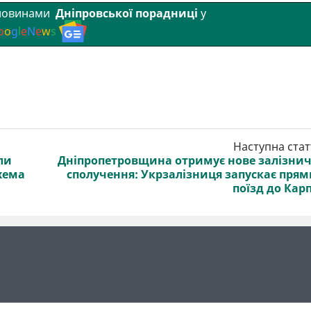
 новинами
Дніпровської порадниці
у
o
o
g
l
e
N
e
w
s
Наступна стат
ли
Дніпропетровщина отримує нове залізни
хема
сполучення: Укрзалізниця запускає пря
поїзд до Кар