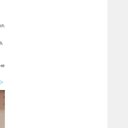
ул.
в,
не