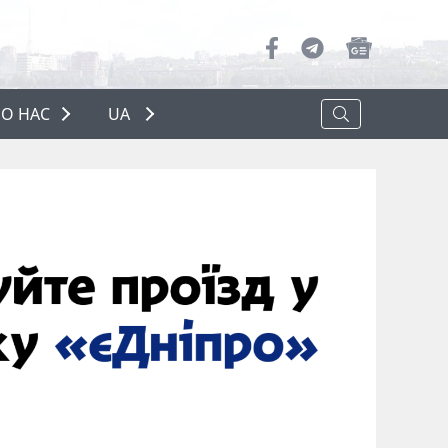
О НАС
UA
ПРО НАС
РЕКЛАМА
ПОЛІТИКА КОНФІДЕНЦІЙНОСТІ