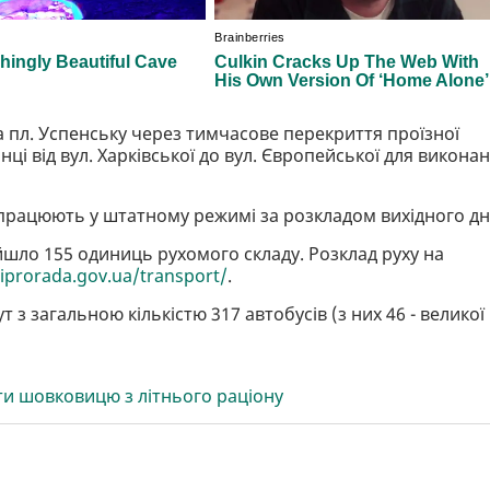
а пл. Успенську через тимчасове перекриття проїзної
нці від вул. Харківської до вул. Європейської для викона
працюють у штатному режимі за розкладом вихідного дн
шло 155 одиниць рухомого складу. Розклад руху на
niprorada.gov.ua/transport/
.
з загальною кількістю 317 автобуcів (з них 46 - великої
ти шовковицю з літнього раціону