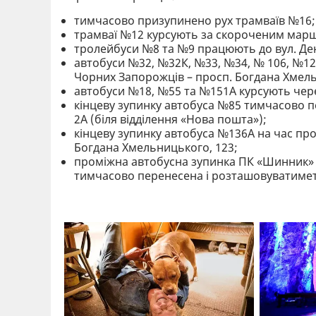
тимчасово призупинено рух трамваїв №16;
трамваї №12 курсують за скороченим маршр
тролейбуси №8 та №9 працюють до вул. Ден
автобуси №32, №32К, №33, №34, № 106, №127
Чорних Запорожців – просп. Богдана Хмел
автобуси №18, №55 та №151А курсують чере
кінцеву зупинку автобуса №85 тимчасово пе
2А (біля відділення «Нова пошта»);
кінцеву зупинку автобуса №136А на час про
Богдана Хмельницького, 123;
проміжна автобусна зупинка ПК «Шинник» 
тимчасово перенесена і розташовуватимет