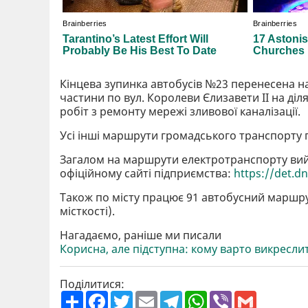
Кінцева зупинка автобусів №23 перенесена н
частини по вул. Королеви Єлизавети II на діля
робіт з ремонту мережі зливової каналізації.
Усі інші маршрути громадського транспорту 
Загалом на маршрути електротранспорту вий
офіційному сайті підприємства:
https://det.d
Також по місту працює 91 автобусний маршрут 
місткості).
Нагадаємо, раніше ми писали
Корисна, але підступна: кому варто викресли
Поділитися:
П
F
T
E
T
W
V
G
о
a
w
m
e
h
i
m