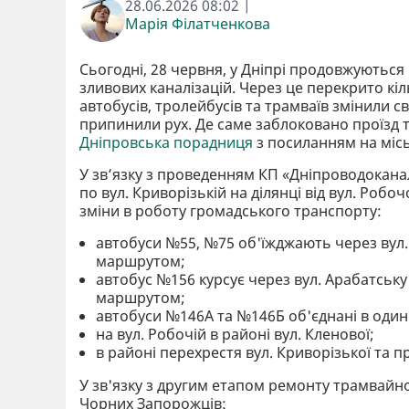
28.06.2026 08:02 |
Марія Філатченкова
Сьогодні, 28 червня, у Дніпрі продовжуються
зливових каналізацій. Через це перекрито кіл
автобусів, тролейбусів та трамваїв змінили с
припинили рух. Де саме заблоковано проїзд т
Дніпровська порадниця
з посиланням на місь
У зв’язку з проведенням КП «Дніпроводокана
по вул. Криворізькій на ділянці від вул. Робо
зміни в роботу громадського транспорту:
автобуси №55, №75 об'їжджають через вул. Ар
маршрутом;
автобус №156 курсує через вул. Арабатську - 
маршрутом;
автобуси №146А та №146Б об'єднані в оди
на вул. Робочій в районі вул. Кленової;
в районі перехрестя вул. Криворізької та п
У зв'язку з другим етапом ремонту трамвайної
Чорних Запорожців: