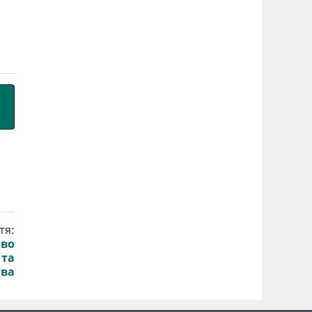
тя:
ово
 та
тва