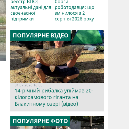
реєстр ВПО:
борги
актуальні дані для
роботодавця: що
своєчасної
змінилося з 2
підтримки
серпня 2026 року
ПОПУЛЯРНЕ ВІДЕО
31.07.2026 16:00
14-річний рибалка упіймав 20-
кілограмового гіганта на
Блакитному озері (відео)
ПОПУЛЯРНЕ ФОТО