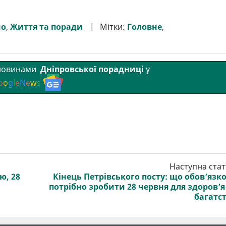
мо
,
Життя та поради
Мітки:
Головне
,
 новинами
Дніпровської порадниці
у
o
o
g
l
e
N
e
w
s
Наступна стат
ю, 28
Кінець Петрівського посту: що обов’язк
потрібно зробити 28 червня для здоров’я
багатс