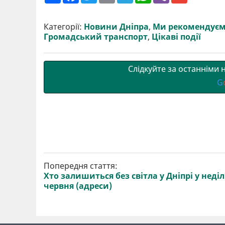
ш
c
i
a
l
a
b
a
и
e
t
i
e
t
e
i
р
b
t
l
g
s
r
l
Категорії:
Новини Дніпра
,
Ми рекомендує
и
o
e
r
A
Громадський транспорт
,
Цікаві події
т
o
r
a
p
и
k
m
p
Слідкуйте за останніми
G
Попередня стаття:
Хто залишиться без світла у Дніпрі у неділ
червня (адреси)