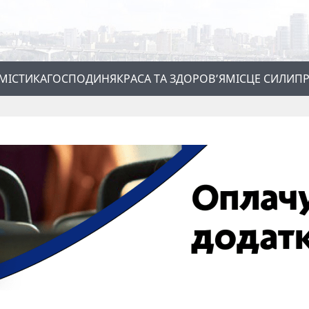
МІСТИКА
ГОСПОДИНЯ
КРАСА ТА ЗДОРОВ’Я
МІСЦЕ СИЛИ
ПР