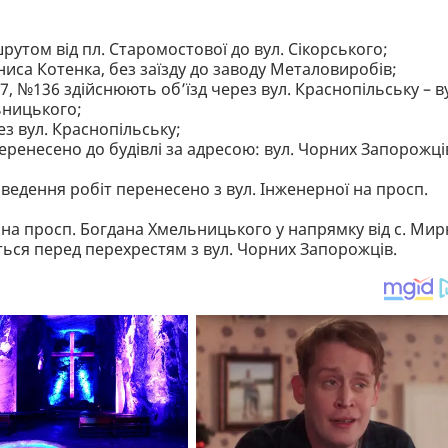
утом від пл. Старомостової до вул. Сікорського;
иса Котенка, без заїзду до заводу Металовиробів;
, №136 здійснюють об’їзд через вул. Краснопільську – в
ьницького;
з вул. Краснопільську;
ренесено до будівлі за адресою: вул. Чорних Запорожці
ведення робіт перенесено з вул. Інженерної на просп.
на просп. Богдана Хмельницького у напрямку від с. Мир
ься перед перехрестям з вул. Чорних Запорожців.