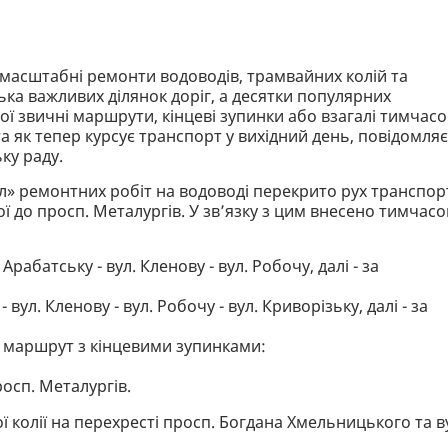
 масштабні ремонти водоводів, трамвайних колій та
ька важливих ділянок доріг, а десятки популярних
вої звичні маршрути, кінцеві зупинки або взагалі тимчас
а як тепер курсує транспорт у вихідний день, повідомляє
ку раду.
л» ремонтних робіт на водоводі перекрито рух транспор
чої до просп. Металургів. У зв’язку з цим внесено тимчасо
абатську - вул. Кленову - вул. Робочу, далі - за
вул. Кленову - вул. Робочу - вул. Криворізьку, далі - за
н маршрут з кінцевими зупинками:
росп. Металургів.
 колії на перехресті просп. Богдана Хмельницького та в