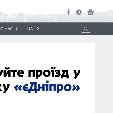
О НАС
UA
ПРО НАС
РЕКЛАМА
ПОЛІТИКА КОНФІДЕНЦІЙНОСТІ