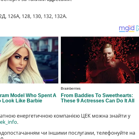
, 126А, 128, 130, 132, 132А.
ватною енергетичною компанією ЦЕК можна знайти у
cek_info
.
водопостачанням чи іншими послугами, телефонуйте на