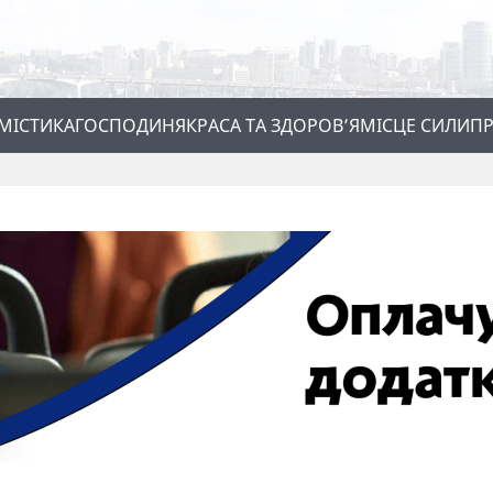
МІСТИКА
ГОСПОДИНЯ
КРАСА ТА ЗДОРОВ’Я
МІСЦЕ СИЛИ
ПР