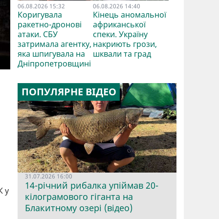
06.08.2026 15:32
06.08.2026 14:40
Коригувала
Кінець аномальної
ракетно-дронові
африканської
атаки. СБУ
спеки. Україну
затримала агентку,
накриють грози,
яка шпигувала на
шквали та град
Дніпропетровщині
ПОПУЛЯРНЕ ВІДЕО
31.07.2026 16:00
14-річний рибалка упіймав 20-
К у
кілограмового гіганта на
Блакитному озері (відео)