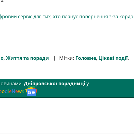
0.
ровий сервіс для тих, хто планує повернення з-за кордо
мо
,
Життя та поради
Мітки:
Головне
,
Цікаві події
,
 новинами
Дніпровської порадниці
у
o
o
g
l
e
N
e
w
s