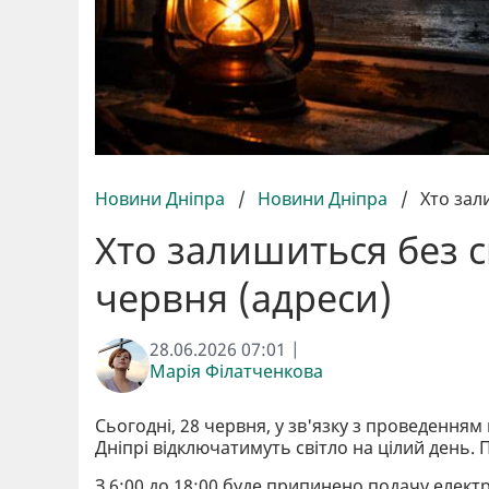
Новини Дніпра
/
Новини Дніпра
/
Хто зал
Хто залишиться без св
червня (адреси)
28.06.2026 07:01 |
Марія Філатченкова
Сьогодні, 28 червня, у зв'язку з проведенн
Дніпрі відключатимуть світло на цілий день.
З 6:00 до 18:00 буде припинено подачу елект