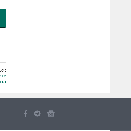
ья:
хте
ана