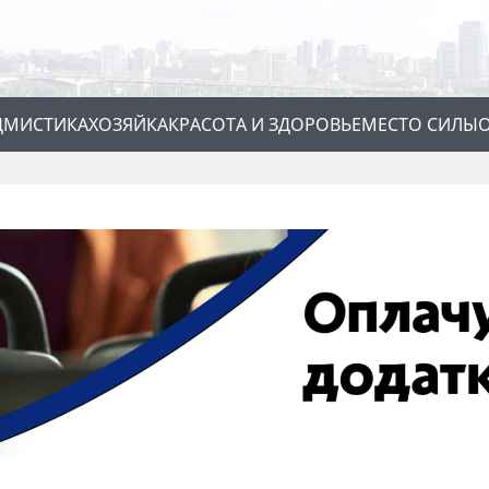
Д
МИСТИКА
ХОЗЯЙКА
КРАСОТА И ЗДОРОВЬЕ
МЕСТО СИЛЫ
О