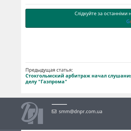
т
o
r
a
p
и
k
m
p
Слідкуйте за останніми
G
Предыдущая статья:
Стокгольмский арбитраж начал слушани
делу "Газпрома"
smm@dnpr.com.ua