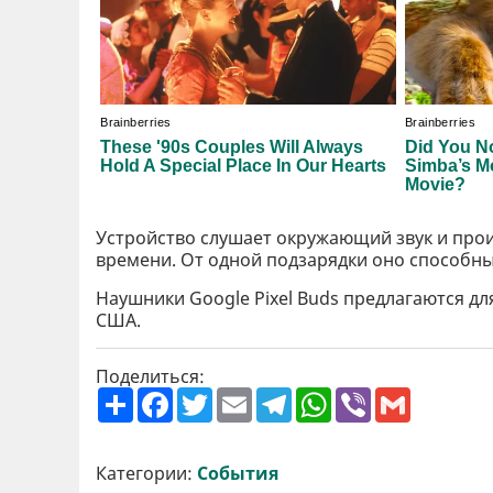
Устройство слушает окружающий звук и прои
времени. От одной подзарядки оно способны 
Наушники Google Pixel Buds предлагаются дл
США.
Поделиться:
П
F
T
E
T
W
V
G
о
a
w
m
e
h
i
m
ш
c
i
a
l
a
b
a
и
e
t
i
e
t
e
i
р
b
t
l
g
s
r
l
Категории:
События
и
o
e
r
A