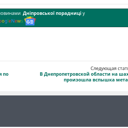
 новинами
Дніпровської порадниці
у
o
o
g
l
e
N
e
w
s
Следующая стат
я по
В Днепропетровской области на ша
произошла вспышка мет