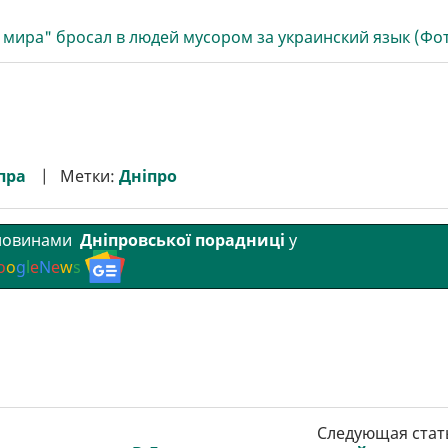
 мира" бросал в людей мусором за украинский язык (Фо
пра
Метки:
Дніпро
 новинами
Дніпровської порадниці
у
o
o
g
l
e
N
e
w
s
Следующая стат