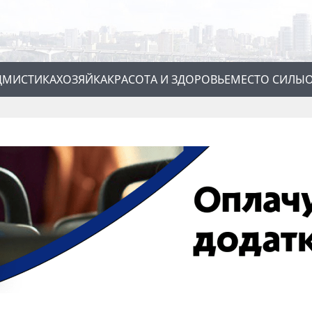
Д
МИСТИКА
ХОЗЯЙКА
КРАСОТА И ЗДОРОВЬЕ
МЕСТО СИЛЫ
О