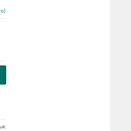
то)
ья: