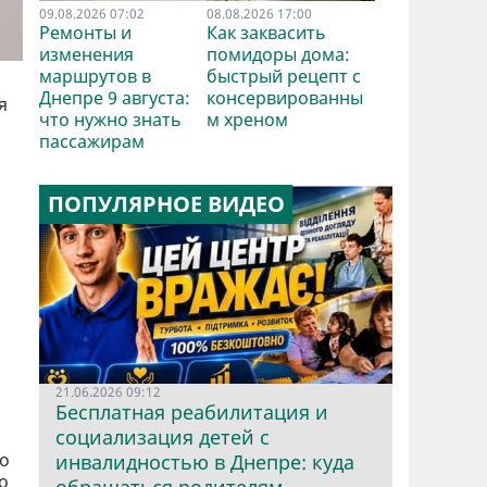
09.08.2026 07:02
08.08.2026 17:00
Ремонты и
Как заквасить
изменения
помидоры дома:
маршрутов в
быстрый рецепт с
Днепре 9 августа:
консервированны
я
что нужно знать
м хреном
пассажирам
ПОПУЛЯРНОЕ ВИДЕО
21.06.2026 09:12
Бесплатная реабилитация и
социализация детей с
но
инвалидностью в Днепре: куда
о