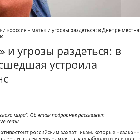
ки «россия – мать» и угрозы раздеться: в Днепре местна
нс
» и угрозы раздеться: в
асшедшая устроила
нс
ского мира". Об этом подробнее расскажет
ные сети.
ротивостоит российским захватчикам, которые незакон
е равно и по сей день находятся коллаборанты или прост