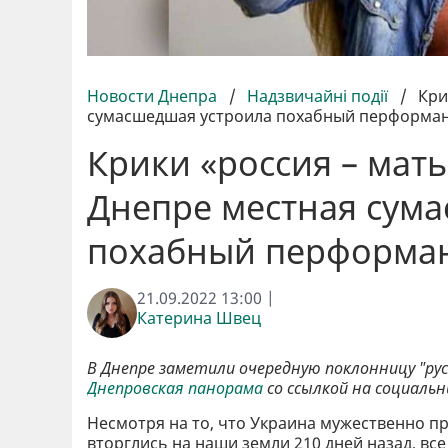
Новости Днепра
/
Надзвичайні події
/
Кри
сумасшедшая устроила похабный перформа
Крики «россия – мать
Днепре местная сум
похабный перформа
21.09.2022 13:00 |
Катерина Швец
В Днепре заметили очередную поклонницу "рус
Днепровская панорама
со ссылкой на социаль
Несмотря на то, что Украина мужественно п
вторглись на наши земли 210 дней назад, вс