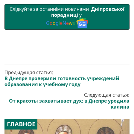
Слідкуйте за останніми новинами
Дніпровської
порадниці
у
G
o
o
g
l
e
N
e
w
s
Предыдущая статья:
В Днепре проверили готовность учреждений
образования к учебному году
Следующая статья:
От красоты захватывает дух: в Днепре уродила
калина
ГЛАВНОЕ