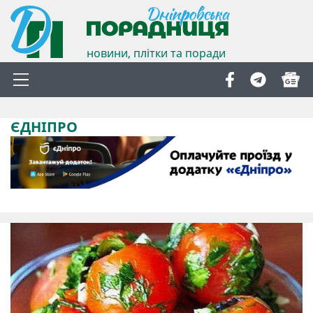
новини, плітки та поради
ЄДНІПРО