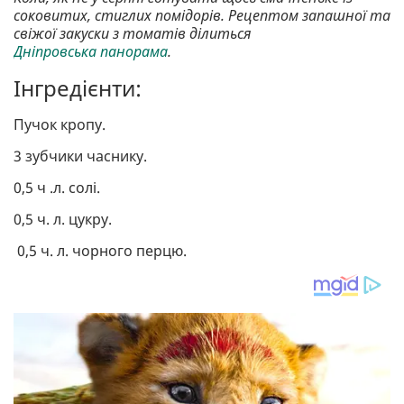
соковитих, стиглих помідорів. Рецептом запашної та
свіжої закуски з томатів ділиться
Дніпровська панорама
.
Інгредієнти:
Пучок кропу.
3 зубчики часнику.
0,5 ч .л. солі.
0,5 ч. л. цукру.
0,5 ч. л. чорного перцю.