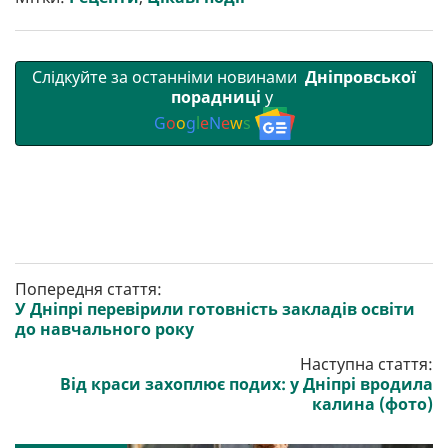
и
k
m
p
Слідкуйте за останніми новинами
Дніпровської
порадниці
у
G
o
o
g
l
e
N
e
w
s
Попередня стаття:
У Дніпрі перевірили готовність закладів освіти
до навчального року
Наступна стаття:
Від краси захоплює подих: у Дніпрі вродила
калина (фото)