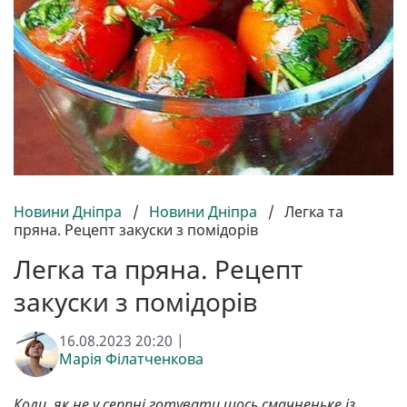
Новини Дніпра
/
Новини Дніпра
/
Легка та
пряна. Рецепт закуски з помідорів
Легка та пряна. Рецепт
закуски з помідорів
16.08.2023 20:20 |
Марія Філатченкова
Коли, як не у серпні готувати щось смачненьке із