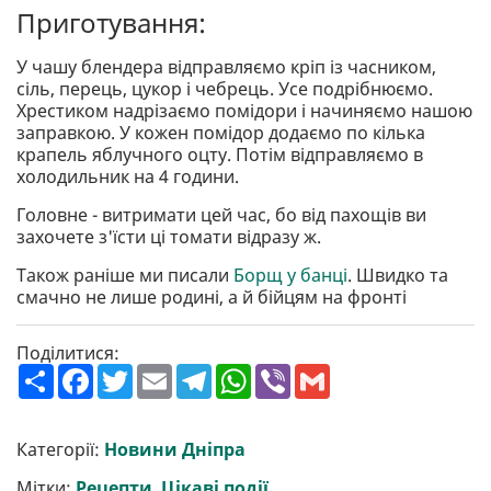
Приготування:
У чашу блендера відправляємо кріп із часником,
сіль, перець, цукор і чебрець. Усе подрібнюємо.
Хрестиком надрізаємо помідори і начиняємо нашою
заправкою. У кожен помідор додаємо по кілька
крапель яблучного оцту. Потім відправляємо в
холодильник на 4 години.
Головне - витримати цей час, бо від пахощів ви
захочете з'їсти ці томати відразу ж.
Також раніше ми писали
Борщ у банці
. Швидко та
смачно не лише родині, а й бійцям на фронті
Поділитися:
П
F
T
E
T
W
V
G
о
a
w
m
e
h
i
m
ш
c
i
a
l
a
b
a
и
e
t
i
e
t
e
i
р
b
t
l
g
s
r
l
Категорії:
Новини Дніпра
и
o
e
r
A
т
o
r
a
p
Мітки:
Рецепти
,
Цікаві події