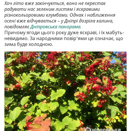
Хоч літо вже закінчується, воно не перестає
радувати нас зеленим листям і яскравими
різнокольоровими клумбами. Однак і наближення
осені вже відчувається – у Дніпрі дозріла калина,
повідомляє
Дніпровська панорама
.
Причому ягоди цього року дуже яскраві, і їх мабуть-
невидимо. За народними повір'ями це означає, що
зима буде холодною.