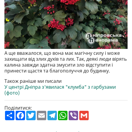
А ще вважалося, що вона має магічну силу і може
захищати від злих духів та лих. Так, деякі люди вірять
калина завжди здатна змусити зло відступити і
принести щастя та благополуччя до будинку.
Також раніше ми писали
У центрі Дніпра з'явилася "клумба" з гарбузами
(фото)
Поділитися:
П
F
T
E
T
W
V
G
о
a
w
m
e
h
i
m
ш
c
i
a
l
a
b
a
и
e
t
i
e
t
e
i
р
b
t
l
g
s
r
l