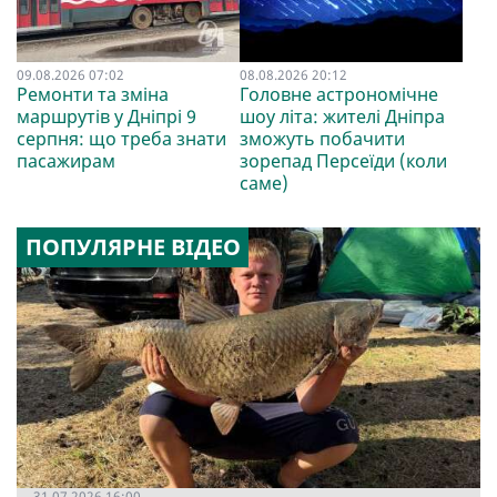
09.08.2026 07:02
08.08.2026 20:12
Ремонти та зміна
Головне астрономічне
маршрутів у Дніпрі 9
шоу літа: жителі Дніпра
серпня: що треба знати
зможуть побачити
пасажирам
зорепад Персеїди (коли
саме)
ПОПУЛЯРНЕ ВІДЕО
31.07.2026 16:00