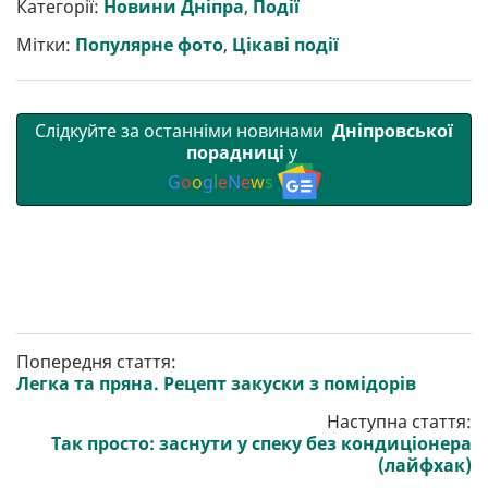
Категорії:
Новини Дніпра
,
Події
и
o
e
r
A
т
o
r
a
p
Мітки:
Популярне фото
,
Цікаві події
и
k
m
p
Слідкуйте за останніми новинами
Дніпровської
порадниці
у
G
o
o
g
l
e
N
e
w
s
Попередня стаття:
Легка та пряна. Рецепт закуски з помідорів
Наступна стаття:
Так просто: заснути у спеку без кондиціонера
(лайфхак)