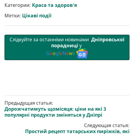
р
b
t
l
g
s
r
l
Категории:
Краса та здоров’я
и
o
e
r
A
т
o
r
a
p
Метки:
Цікаві події
и
k
m
p
Слідкуйте за останніми новинами
Дніпровської
порадниці
у
G
o
o
g
l
e
N
e
w
s
Предыдущая статья:
Дорожчатимуть щомісяця: ціни на які 3
популярні продукти зміняться у Дніпрі
Следующая статья:
Простий рецепт татарських пиріжків, які