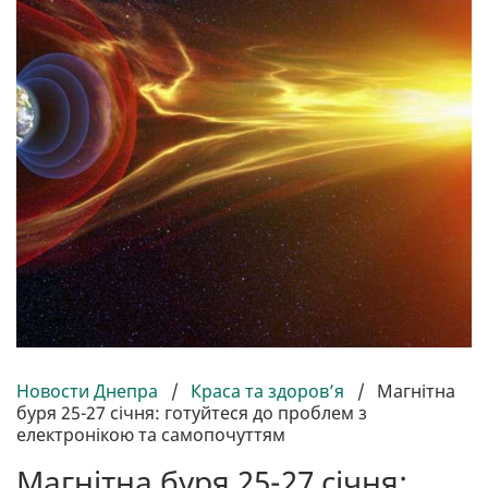
Новости Днепра
/
Краса та здоров’я
/
Магнітна
буря 25-27 січня: готуйтеся до проблем з
електронікою та самопочуттям
Магнітна буря 25-27 січня: