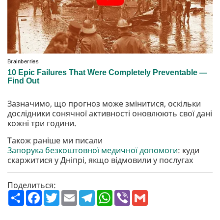
Зазначимо, що прогноз може змінитися, оскільки
дослідники сонячної активності оновлюють свої дані
кожні три години.
Також раніше ми писали
Запорука безкоштовної медичної допомоги
: куди
скаржитися у Дніпрі, якщо відмовили у послугах
Поделиться:
П
F
T
E
T
W
V
G
о
a
w
m
e
h
i
m
ш
c
i
a
l
a
b
a
и
e
t
i
e
t
e
i