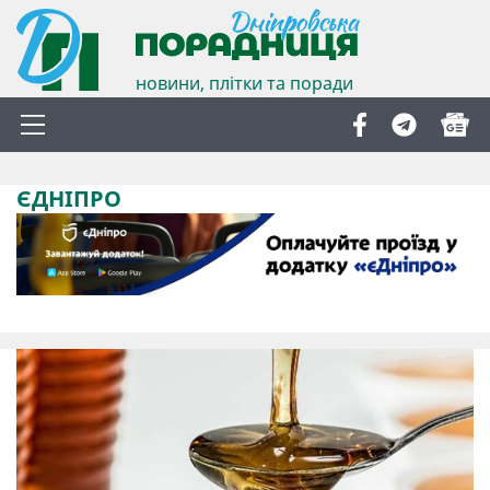
новини, плітки та поради
ЄДНІПРО