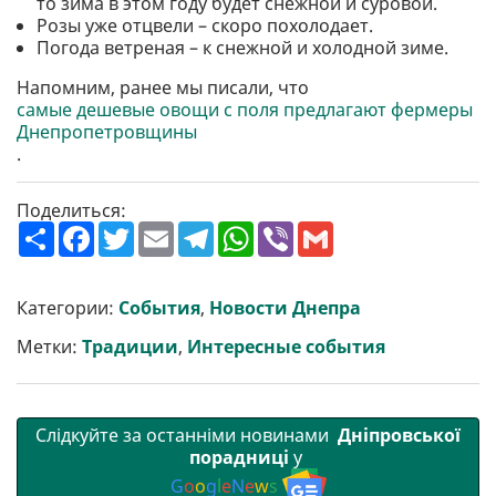
то зима в этом году будет снежной и суровой.
Розы уже отцвели – скоро похолодает.
Погода ветреная – к снежной и холодной зиме.
Напомним, ранее мы писали, что
самые дешевые овощи с поля предлагают фермеры
Днепропетровщины
.
Поделиться:
П
F
T
E
T
W
V
G
о
a
w
m
e
h
i
m
ш
c
i
a
l
a
b
a
и
e
t
i
e
t
e
i
р
b
t
l
g
s
r
l
Категории:
События
,
Новости Днепра
и
o
e
r
A
т
o
r
a
p
Метки:
Традиции
,
Интересные события
и
k
m
p
Слідкуйте за останніми новинами
Дніпровської
порадниці
у
G
o
o
g
l
e
N
e
w
s