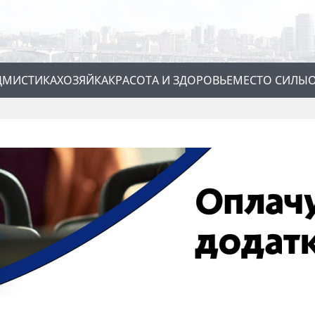
Д
МИСТИКА
ХОЗЯЙКА
КРАСОТА И ЗДОРОВЬЕ
МЕСТО СИЛЫ
О