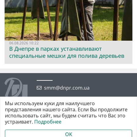
06.08.2026 10:22
В Днепре в парках устанавливают
специальные мешки для полива деревьев
smm@dnpr.com.ua
Мы используем куки для наилучшего
представления нашего сайта. Если Вы продолжите
использовать сайт, мы будем считать что Вас это
устраивает.
Подробнее
©2026 https://dnpr.com.ua Дніпровська порадниця
Всі права захищені. При повному або частковому використанні
OK
матеріалів обов'язкове активне гіперпосилання у першому абзаці.