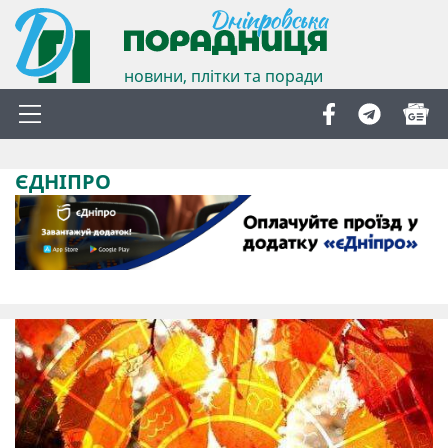
новини, плітки та поради
ЄДНІПРО