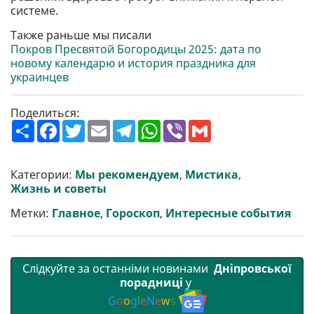
системе.
Также раньше мы писали
Покров Пресвятой Богородицы 2025: дата по
новому календарю и история праздника для
украинцев
Поделиться:
П
F
T
E
T
W
V
G
о
a
w
m
e
h
i
m
ш
c
i
a
l
a
b
a
и
e
t
i
e
t
e
i
р
b
t
l
g
s
r
l
Категории:
Мы рекомендуем
,
Мистика
,
и
o
e
r
A
Жизнь и советы
т
o
r
a
p
и
k
m
p
Метки:
Главное
,
Гороскоп
,
Интересные события
Слідкуйте за останніми новинами
Дніпровської
порадниці
у
G
o
o
g
l
e
N
e
w
s